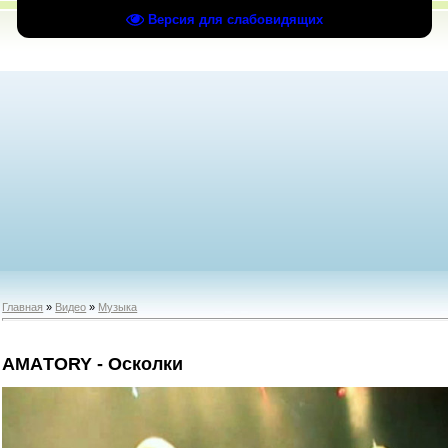
Версия для слабовидящих
Главная
»
Видео
»
Музыка
АМAТОRY - Осколки