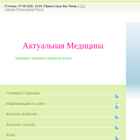
П`ятниця, 07.08.2026, 13:44 |
Приветствую Вас
Гость
|
RSS
Главная
|
Регистрация
|
Вход
Актуальная Медицина
Здоровье человека превыше всего.
Главная страница
Информация о сайте
Каталог файлов
Каталог статей
Блог