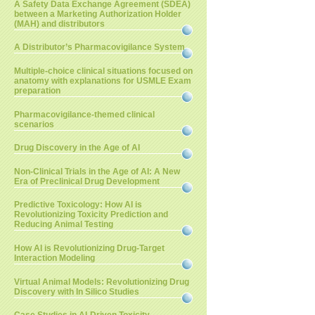
A Safety Data Exchange Agreement (SDEA)
between a Marketing Authorization Holder
(MAH) and distributors
A Distributor’s Pharmacovigilance System
Multiple-choice clinical situations focused on
anatomy with explanations for USMLE Exam
preparation
Pharmacovigilance-themed clinical
scenarios
Drug Discovery in the Age of AI
Non-Clinical Trials in the Age of AI: A New
Era of Preclinical Drug Development
Predictive Toxicology: How AI is
Revolutionizing Toxicity Prediction and
Reducing Animal Testing
How AI is Revolutionizing Drug-Target
Interaction Modeling
Virtual Animal Models: Revolutionizing Drug
Discovery with In Silico Studies