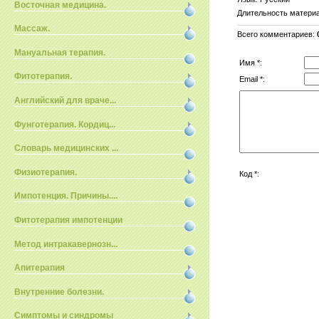
Восточная медицина.
Длительность матери
Массаж.
Всего комментариев
:
Мануальная терапия.
Имя *:
Фитотерапия.
Email *:
Английский для враче...
Фунготерапия. Кордиц...
Словарь медицинских ...
Физиотерапия.
Код *:
Импотенция. Причины....
Фитотерапия импотенции
Метод интракавернозн...
Апитерапия
Внутренние болезни.
Симптомы и синдромы