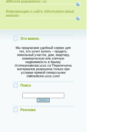
different populations: ca
Информация о сайте. Information about
website
Это важно.
Мы предлагаем удобный сервис для
тех, кто хочет купить – продать:
земельный участок, дом, квартиру,
коммерческую или элитную
недвижимость в Крыму.
//crimearealestat.ucoz.ru/ Перепечатка
материалов разрешена только при
условии прямой гиперссылки
//allmedicine.ucoz.com/
Поиск
Реклама