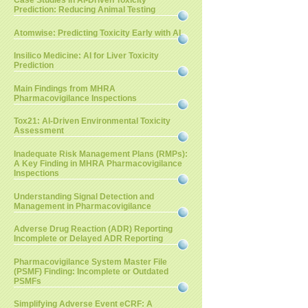
Case Studies in AI-Driven Toxicity
Prediction: Reducing Animal Testing
Atomwise: Predicting Toxicity Early with AI
Insilico Medicine: AI for Liver Toxicity
Prediction
Main Findings from MHRA
Pharmacovigilance Inspections
Tox21: AI-Driven Environmental Toxicity
Assessment
Inadequate Risk Management Plans (RMPs):
A Key Finding in MHRA Pharmacovigilance
Inspections
Understanding Signal Detection and
Management in Pharmacovigilance
Adverse Drug Reaction (ADR) Reporting
Incomplete or Delayed ADR Reporting
Pharmacovigilance System Master File
(PSMF) Finding: Incomplete or Outdated
PSMFs
Simplifying Adverse Event eCRF: A