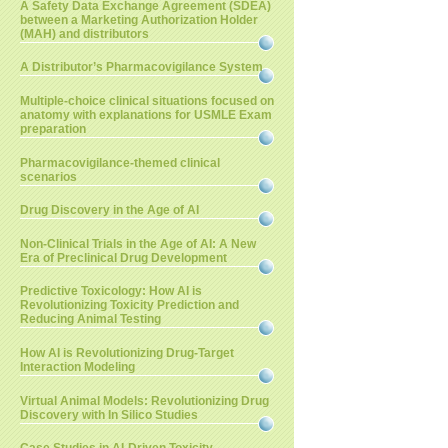
A Safety Data Exchange Agreement (SDEA)
between a Marketing Authorization Holder
(MAH) and distributors
A Distributor’s Pharmacovigilance System
Multiple-choice clinical situations focused on
anatomy with explanations for USMLE Exam
preparation
Pharmacovigilance-themed clinical
scenarios
Drug Discovery in the Age of AI
Non-Clinical Trials in the Age of AI: A New
Era of Preclinical Drug Development
Predictive Toxicology: How AI is
Revolutionizing Toxicity Prediction and
Reducing Animal Testing
How AI is Revolutionizing Drug-Target
Interaction Modeling
Virtual Animal Models: Revolutionizing Drug
Discovery with In Silico Studies