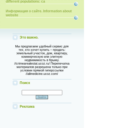
different populations: ca
Информация о сайте. Information about
website
Это важно.
Мы предлагаем удобный сервис для
тех, кто хочет купить – продать:
земельный участок, дом, квартиру,
коммерческую или элитную
недвижимость в Крыму.
//crimearealestat.ucoz.ru/ Перепечатка
материалов разрешена только при
условии прямой гиперссылки
//allmedicine.ucoz.com/
Поиск
Реклама