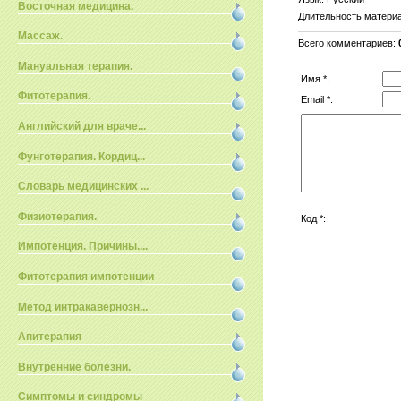
Восточная медицина.
Длительность матери
Массаж.
Всего комментариев
:
Мануальная терапия.
Имя *:
Фитотерапия.
Email *:
Английский для враче...
Фунготерапия. Кордиц...
Словарь медицинских ...
Физиотерапия.
Код *:
Импотенция. Причины....
Фитотерапия импотенции
Метод интракавернозн...
Апитерапия
Внутренние болезни.
Симптомы и синдромы