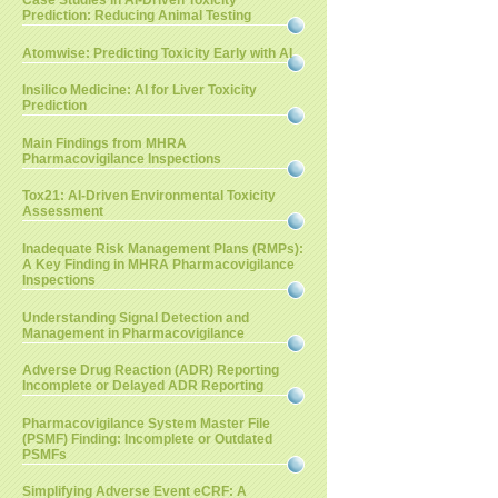
Case Studies in AI-Driven Toxicity
Prediction: Reducing Animal Testing
Atomwise: Predicting Toxicity Early with AI
Insilico Medicine: AI for Liver Toxicity
Prediction
Main Findings from MHRA
Pharmacovigilance Inspections
Tox21: AI-Driven Environmental Toxicity
Assessment
Inadequate Risk Management Plans (RMPs):
A Key Finding in MHRA Pharmacovigilance
Inspections
Understanding Signal Detection and
Management in Pharmacovigilance
Adverse Drug Reaction (ADR) Reporting
Incomplete or Delayed ADR Reporting
Pharmacovigilance System Master File
(PSMF) Finding: Incomplete or Outdated
PSMFs
Simplifying Adverse Event eCRF: A