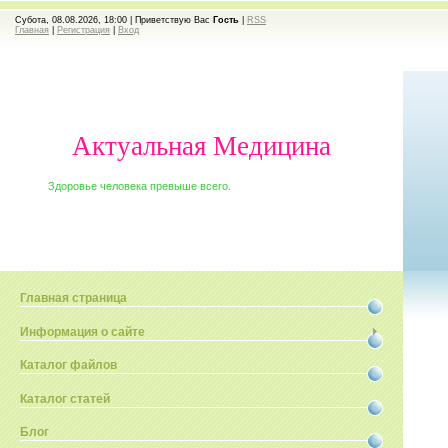
Субота, 08.08.2026, 18:00 |
Приветствую Вас
Гость
|
RSS
Главная
|
Регистрация
|
Вход
Актуальная Медицина
Здоровье человека превыше всего.
Главная страница
Информация о сайте
Каталог файлов
Каталог статей
Блог