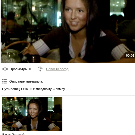
00:01
Просмотры
: 0
Новости звезд
Описание материала
:
Путь певицы Нюши к звездному Олимпу.
Язык
: Русский