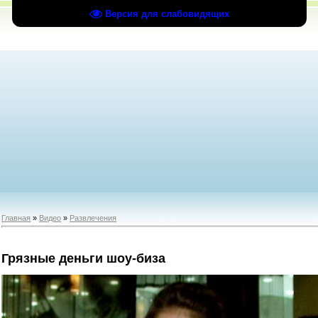
Версия для слабовидящих
Главная
»
Видео
»
Развлечения
Грязные деньги шоу-биза