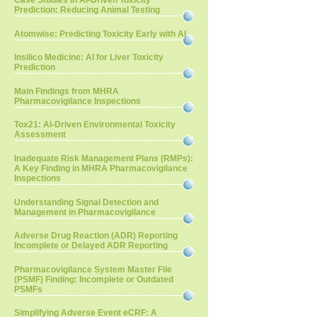
Case Studies in AI-Driven Toxicity
Prediction: Reducing Animal Testing
Atomwise: Predicting Toxicity Early with AI
Insilico Medicine: AI for Liver Toxicity
Prediction
Main Findings from MHRA
Pharmacovigilance Inspections
Tox21: AI-Driven Environmental Toxicity
Assessment
Inadequate Risk Management Plans (RMPs):
A Key Finding in MHRA Pharmacovigilance
Inspections
Understanding Signal Detection and
Management in Pharmacovigilance
Adverse Drug Reaction (ADR) Reporting
Incomplete or Delayed ADR Reporting
Pharmacovigilance System Master File
(PSMF) Finding: Incomplete or Outdated
PSMFs
Simplifying Adverse Event eCRF: A