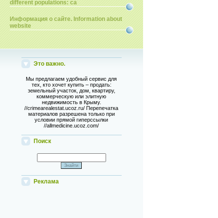
different populations: ca
Информация о сайте. Information about
website
Это важно.
Мы предлагаем удобный сервис для
тех, кто хочет купить – продать:
земельный участок, дом, квартиру,
коммерческую или элитную
недвижимость в Крыму.
//crimearealestat.ucoz.ru/ Перепечатка
материалов разрешена только при
условии прямой гиперссылки
//allmedicine.ucoz.com/
Поиск
Реклама