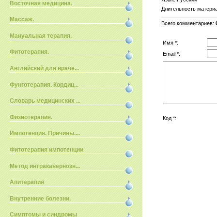
Восточная медицина.
Длительность матери
Массаж.
Всего комментариев
:
Мануальная терапия.
Имя *:
Фитотерапия.
Email *:
Английский для враче...
Фунготерапия. Кордиц...
Словарь медицинских ...
Физиотерапия.
Код *:
Импотенция. Причины....
Фитотерапия импотенции
Метод интракавернозн...
Апитерапия
Внутренние болезни.
Симптомы и синдромы