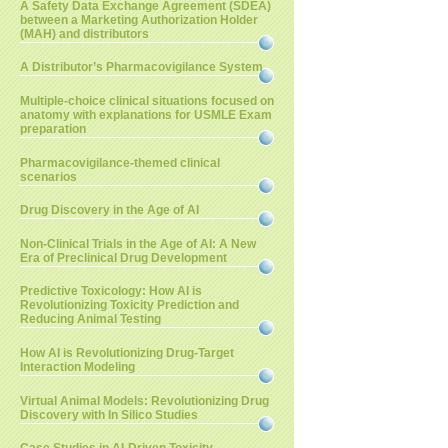
A Safety Data Exchange Agreement (SDEA)
between a Marketing Authorization Holder
(MAH) and distributors
A Distributor’s Pharmacovigilance System
Multiple-choice clinical situations focused on
anatomy with explanations for USMLE Exam
preparation
Pharmacovigilance-themed clinical
scenarios
Drug Discovery in the Age of AI
Non-Clinical Trials in the Age of AI: A New
Era of Preclinical Drug Development
Predictive Toxicology: How AI is
Revolutionizing Toxicity Prediction and
Reducing Animal Testing
How AI is Revolutionizing Drug-Target
Interaction Modeling
Virtual Animal Models: Revolutionizing Drug
Discovery with In Silico Studies