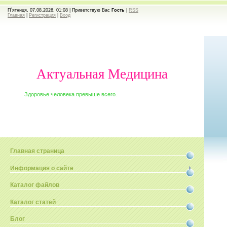
П`ятниця, 07.08.2026, 01:08 |
Приветствую Вас
Гость
|
RSS
Главная
|
Регистрация
|
Вход
Актуальная Медицина
Здоровье человека превыше всего.
Главная страница
Информация о сайте
Каталог файлов
Каталог статей
Блог