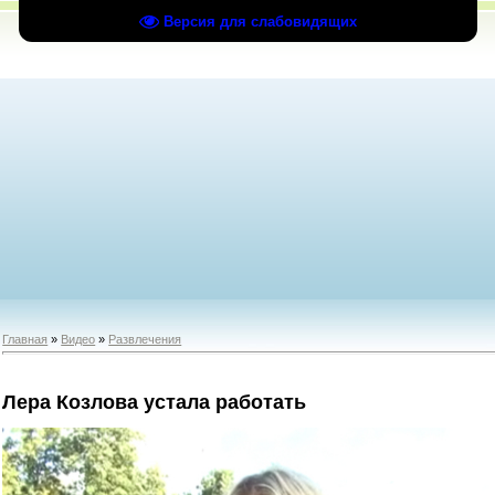
Версия для слабовидящих
Главная
»
Видео
»
Развлечения
Лера Козлова устала работать