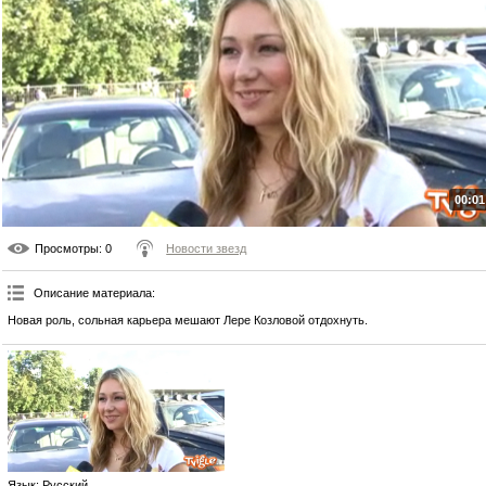
00:01
Просмотры
: 0
Новости звезд
Описание материала
:
Новая роль, сольная карьера мешают Лере Козловой отдохнуть.
Язык
: Русский