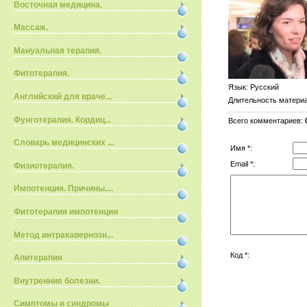
Восточная медицина.
Массаж.
Мануальная терапия.
Фитотерапия.
Язык
: Русский
Английский для враче...
Длительность матери
Фунготерапия. Кордиц...
Всего комментариев
:
Словарь медицинских ...
Имя *:
Email *:
Физиотерапия.
Импотенция. Причины....
Фитотерапия импотенции
Метод интракавернозн...
Код *:
Апитерапия
Внутренние болезни.
Симптомы и синдромы