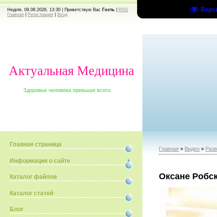
Верс
Неділя, 09.08.2026, 13:30 |
Приветствую Вас
Гость
|
RSS
Главная
|
Регистрация
|
Вход
Актуальная Медицина
Здоровье человека превыше всего.
Главная страница
Главная
»
Видео
»
Раз
Информация о сайте
Оксане Робск
Каталог файлов
Каталог статей
Блог