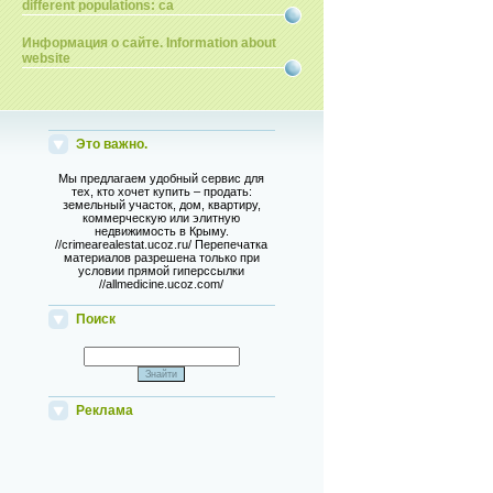
different populations: ca
Информация о сайте. Information about
website
Это важно.
Мы предлагаем удобный сервис для
тех, кто хочет купить – продать:
земельный участок, дом, квартиру,
коммерческую или элитную
недвижимость в Крыму.
//crimearealestat.ucoz.ru/ Перепечатка
материалов разрешена только при
условии прямой гиперссылки
//allmedicine.ucoz.com/
Поиск
Реклама