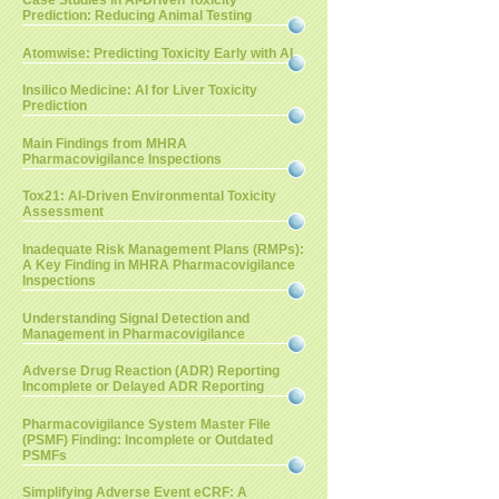
Case Studies in AI-Driven Toxicity
Prediction: Reducing Animal Testing
Atomwise: Predicting Toxicity Early with AI
Insilico Medicine: AI for Liver Toxicity
Prediction
Main Findings from MHRA
Pharmacovigilance Inspections
Tox21: AI-Driven Environmental Toxicity
Assessment
Inadequate Risk Management Plans (RMPs):
A Key Finding in MHRA Pharmacovigilance
Inspections
Understanding Signal Detection and
Management in Pharmacovigilance
Adverse Drug Reaction (ADR) Reporting
Incomplete or Delayed ADR Reporting
Pharmacovigilance System Master File
(PSMF) Finding: Incomplete or Outdated
PSMFs
Simplifying Adverse Event eCRF: A