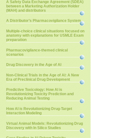
A Safety Data Exchange Agreement (SDEA)
between a Marketing Authorization Holder
(MAH) and distributors
A Distributor’s Pharmacovigilance System
Multiple-choice clinical situations focused on
anatomy with explanations for USMLE Exam
preparation
Pharmacovigilance-themed clinical
scenarios
Drug Discovery in the Age of AI
Non-Clinical Trials in the Age of AI: A New
Era of Preclinical Drug Development
Predictive Toxicology: How AI is
Revolutionizing Toxicity Prediction and
Reducing Animal Testing
How AI is Revolutionizing Drug-Target
Interaction Modeling
Virtual Animal Models: Revolutionizing Drug
Discovery with In Silico Studies