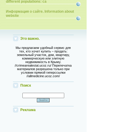
different populations: ca
Информация о сайте. Information about
website
Это важно.
Мы предлагаем удобный сервис для
тех, кто хочет купить – продать:
земельный участок, дом, квартиру,
коммерческую или элитную
недвижимость в Крыму.
//crimearealestat.ucoz.ru/ Перепечатка
материалов разрешена только при
условии прямой гиперссылки
//allmedicine.ucoz.com/
Поиск
Реклама