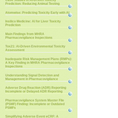
Case Studies in AI-Driven Toxicity
Prediction: Reducing Animal Testing
Atomwise: Predicting Toxicity Early with AI
Insilico Medicine: AI for Liver Toxicity
Prediction
Main Findings from MHRA
Pharmacovigilance Inspections
Tox21: AI-Driven Environmental Toxicity
Assessment
Inadequate Risk Management Plans (RMPs):
A Key Finding in MHRA Pharmacovigilance
Inspections
Understanding Signal Detection and
Management in Pharmacovigilance
Adverse Drug Reaction (ADR) Reporting
Incomplete or Delayed ADR Reporting
Pharmacovigilance System Master File
(PSMF) Finding: Incomplete or Outdated
PSMFs
Simplifying Adverse Event eCRF: A