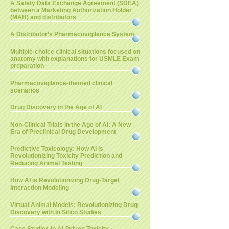
A Safety Data Exchange Agreement (SDEA)
between a Marketing Authorization Holder
(MAH) and distributors
A Distributor’s Pharmacovigilance System
Multiple-choice clinical situations focused on
anatomy with explanations for USMLE Exam
preparation
Pharmacovigilance-themed clinical
scenarios
Drug Discovery in the Age of AI
Non-Clinical Trials in the Age of AI: A New
Era of Preclinical Drug Development
Predictive Toxicology: How AI is
Revolutionizing Toxicity Prediction and
Reducing Animal Testing
How AI is Revolutionizing Drug-Target
Interaction Modeling
Virtual Animal Models: Revolutionizing Drug
Discovery with In Silico Studies