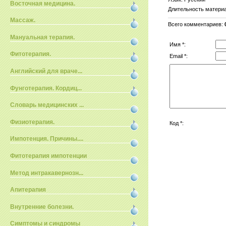
Восточная медицина.
Длительность матери
Массаж.
Всего комментариев
:
Мануальная терапия.
Имя *:
Фитотерапия.
Email *:
Английский для враче...
Фунготерапия. Кордиц...
Словарь медицинских ...
Физиотерапия.
Код *:
Импотенция. Причины....
Фитотерапия импотенции
Метод интракавернозн...
Апитерапия
Внутренние болезни.
Симптомы и синдромы