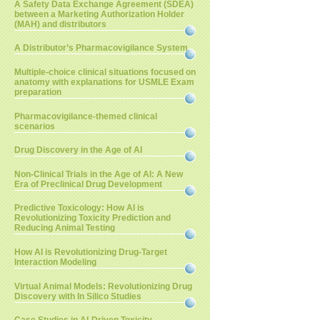
A Safety Data Exchange Agreement (SDEA)
between a Marketing Authorization Holder
(MAH) and distributors
A Distributor’s Pharmacovigilance System
Multiple-choice clinical situations focused on
anatomy with explanations for USMLE Exam
preparation
Pharmacovigilance-themed clinical
scenarios
Drug Discovery in the Age of AI
Non-Clinical Trials in the Age of AI: A New
Era of Preclinical Drug Development
Predictive Toxicology: How AI is
Revolutionizing Toxicity Prediction and
Reducing Animal Testing
How AI is Revolutionizing Drug-Target
Interaction Modeling
Virtual Animal Models: Revolutionizing Drug
Discovery with In Silico Studies