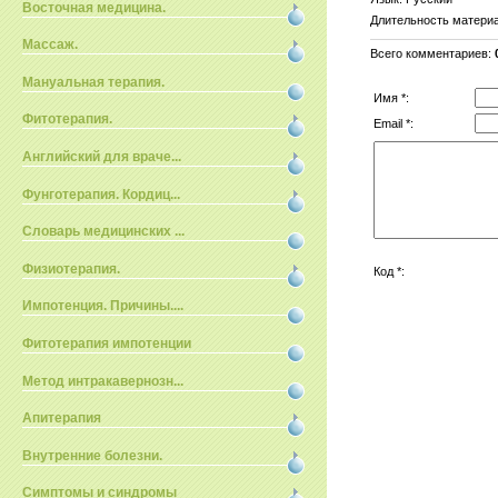
Восточная медицина.
Длительность матери
Массаж.
Всего комментариев
:
Мануальная терапия.
Имя *:
Фитотерапия.
Email *:
Английский для враче...
Фунготерапия. Кордиц...
Словарь медицинских ...
Физиотерапия.
Код *:
Импотенция. Причины....
Фитотерапия импотенции
Метод интракавернозн...
Апитерапия
Внутренние болезни.
Симптомы и синдромы