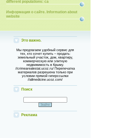
different populations: ca
Информация о сайте. Information about
website
Это важно.
Мы предлагаем удобный сервис для
тех, кто хочет купить – продать:
земельный участок, дом, квартиру,
коммерческую или элитную
недвижимость в Крыму.
//crimearealestat.ucoz.ru/ Перепечатка
материалов разрешена только при
условии прямой гиперссылки
//allmedicine.ucoz.com/
Поиск
Реклама