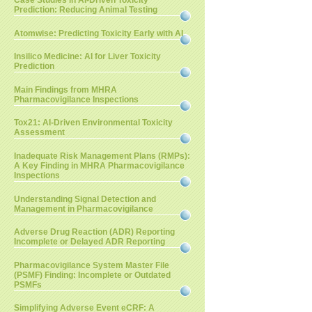
Case Studies in AI-Driven Toxicity
Prediction: Reducing Animal Testing
Atomwise: Predicting Toxicity Early with AI
Insilico Medicine: AI for Liver Toxicity
Prediction
Main Findings from MHRA
Pharmacovigilance Inspections
Tox21: AI-Driven Environmental Toxicity
Assessment
Inadequate Risk Management Plans (RMPs):
A Key Finding in MHRA Pharmacovigilance
Inspections
Understanding Signal Detection and
Management in Pharmacovigilance
Adverse Drug Reaction (ADR) Reporting
Incomplete or Delayed ADR Reporting
Pharmacovigilance System Master File
(PSMF) Finding: Incomplete or Outdated
PSMFs
Simplifying Adverse Event eCRF: A