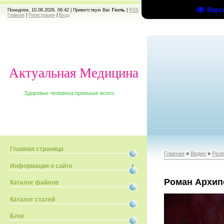
Верс
Понеділок, 10.08.2026, 06:42 |
Приветствую Вас
Гость
|
RSS
Главная
|
Регистрация
|
Вход
Актуальная Медицина
Здоровье человека превыше всего.
Главная страница
Главная
»
Видео
»
Раз
Информация о сайте
Роман Архип
Каталог файлов
Каталог статей
Блог