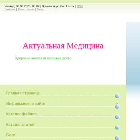
Четвер, 06.08.2026, 06:09 |
Приветствую Вас
Гость
|
RSS
Главная
|
Регистрация
|
Вход
Актуальная Медицина
Здоровье человека превыше всего.
Главная страница
Информация о сайте
Каталог файлов
Каталог статей
Блог