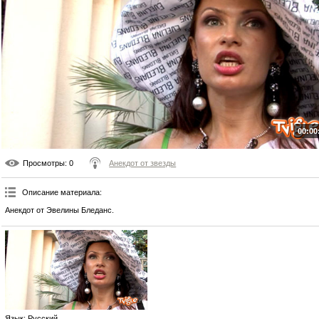
00:00
Просмотры
: 0
Анекдот от звезды
Описание материала
:
Анекдот от Эвелины Бледанс.
Язык
: Русский