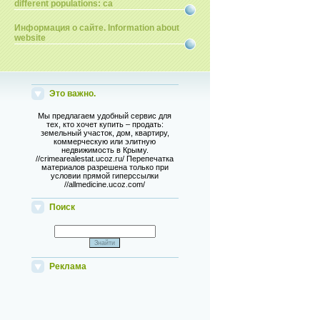
different populations: ca
Информация о сайте. Information about
website
Это важно.
Мы предлагаем удобный сервис для
тех, кто хочет купить – продать:
земельный участок, дом, квартиру,
коммерческую или элитную
недвижимость в Крыму.
//crimearealestat.ucoz.ru/ Перепечатка
материалов разрешена только при
условии прямой гиперссылки
//allmedicine.ucoz.com/
Поиск
Реклама