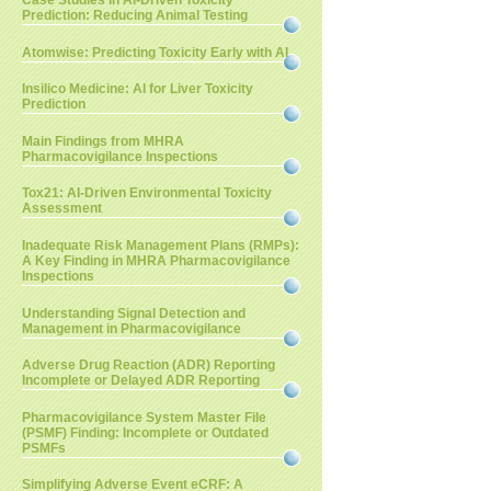
Case Studies in AI-Driven Toxicity
Prediction: Reducing Animal Testing
Atomwise: Predicting Toxicity Early with AI
Insilico Medicine: AI for Liver Toxicity
Prediction
Main Findings from MHRA
Pharmacovigilance Inspections
Tox21: AI-Driven Environmental Toxicity
Assessment
Inadequate Risk Management Plans (RMPs):
A Key Finding in MHRA Pharmacovigilance
Inspections
Understanding Signal Detection and
Management in Pharmacovigilance
Adverse Drug Reaction (ADR) Reporting
Incomplete or Delayed ADR Reporting
Pharmacovigilance System Master File
(PSMF) Finding: Incomplete or Outdated
PSMFs
Simplifying Adverse Event eCRF: A