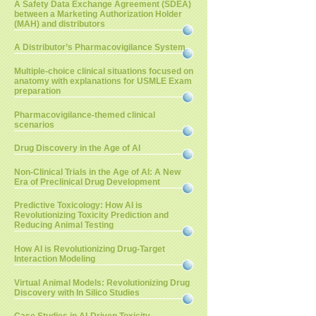
A Safety Data Exchange Agreement (SDEA)
between a Marketing Authorization Holder
(MAH) and distributors
A Distributor’s Pharmacovigilance System
Multiple-choice clinical situations focused on
anatomy with explanations for USMLE Exam
preparation
Pharmacovigilance-themed clinical
scenarios
Drug Discovery in the Age of AI
Non-Clinical Trials in the Age of AI: A New
Era of Preclinical Drug Development
Predictive Toxicology: How AI is
Revolutionizing Toxicity Prediction and
Reducing Animal Testing
How AI is Revolutionizing Drug-Target
Interaction Modeling
Virtual Animal Models: Revolutionizing Drug
Discovery with In Silico Studies