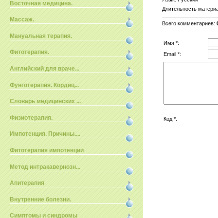
Восточная медицина.
Длительность матери
Массаж.
Всего комментариев
:
Мануальная терапия.
Имя *:
Фитотерапия.
Email *:
Английский для враче...
Фунготерапия. Кордиц...
Словарь медицинских ...
Физиотерапия.
Код *:
Импотенция. Причины....
Фитотерапия импотенции
Метод интракавернозн...
Апитерапия
Внутренние болезни.
Симптомы и синдромы