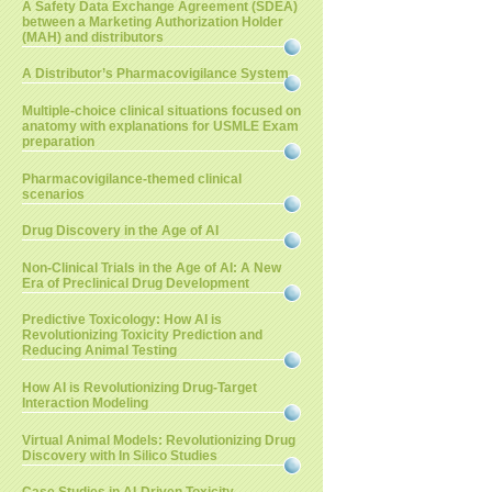
A Safety Data Exchange Agreement (SDEA)
between a Marketing Authorization Holder
(MAH) and distributors
A Distributor’s Pharmacovigilance System
Multiple-choice clinical situations focused on
anatomy with explanations for USMLE Exam
preparation
Pharmacovigilance-themed clinical
scenarios
Drug Discovery in the Age of AI
Non-Clinical Trials in the Age of AI: A New
Era of Preclinical Drug Development
Predictive Toxicology: How AI is
Revolutionizing Toxicity Prediction and
Reducing Animal Testing
How AI is Revolutionizing Drug-Target
Interaction Modeling
Virtual Animal Models: Revolutionizing Drug
Discovery with In Silico Studies