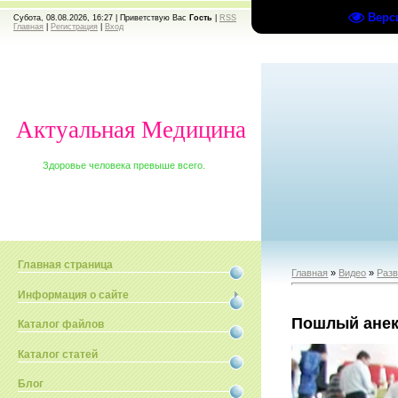
Верс
Субота, 08.08.2026, 16:27 |
Приветствую Вас
Гость
|
RSS
Главная
|
Регистрация
|
Вход
Актуальная Медицина
Здоровье человека превыше всего.
Главная страница
Главная
»
Видео
»
Раз
Информация о сайте
Пошлый анек
Каталог файлов
Каталог статей
Блог