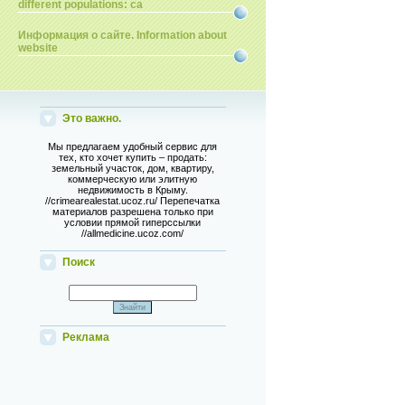
different populations: ca
Информация о сайте. Information about
website
Это важно.
Мы предлагаем удобный сервис для
тех, кто хочет купить – продать:
земельный участок, дом, квартиру,
коммерческую или элитную
недвижимость в Крыму.
//crimearealestat.ucoz.ru/ Перепечатка
материалов разрешена только при
условии прямой гиперссылки
//allmedicine.ucoz.com/
Поиск
Реклама