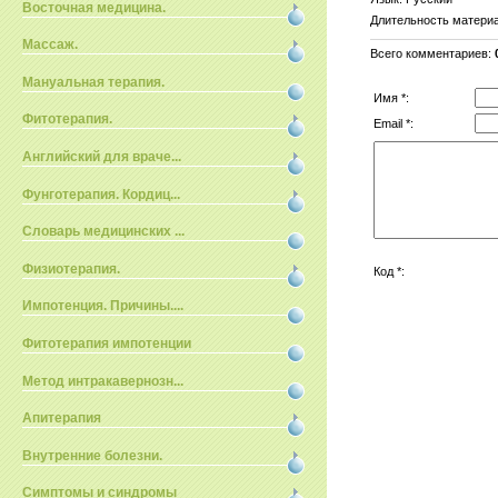
Восточная медицина.
Длительность матери
Массаж.
Всего комментариев
:
Мануальная терапия.
Имя *:
Фитотерапия.
Email *:
Английский для враче...
Фунготерапия. Кордиц...
Словарь медицинских ...
Физиотерапия.
Код *:
Импотенция. Причины....
Фитотерапия импотенции
Метод интракавернозн...
Апитерапия
Внутренние болезни.
Симптомы и синдромы