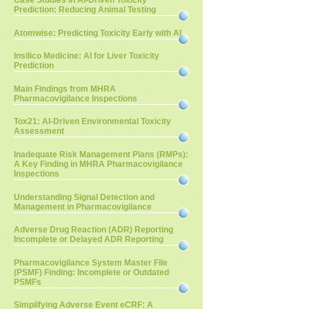
Case Studies in AI-Driven Toxicity
Prediction: Reducing Animal Testing
Atomwise: Predicting Toxicity Early with AI
Insilico Medicine: AI for Liver Toxicity
Prediction
Main Findings from MHRA
Pharmacovigilance Inspections
Tox21: AI-Driven Environmental Toxicity
Assessment
Inadequate Risk Management Plans (RMPs):
A Key Finding in MHRA Pharmacovigilance
Inspections
Understanding Signal Detection and
Management in Pharmacovigilance
Adverse Drug Reaction (ADR) Reporting
Incomplete or Delayed ADR Reporting
Pharmacovigilance System Master File
(PSMF) Finding: Incomplete or Outdated
PSMFs
Simplifying Adverse Event eCRF: A