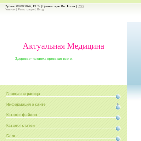
Субота, 08.08.2026, 13:55 |
Приветствую Вас
Гость
|
RSS
Главная
|
Регистрация
|
Вход
Актуальная Медицина
Здоровье человека превыше всего.
Главная страница
Информация о сайте
Каталог файлов
Каталог статей
Блог