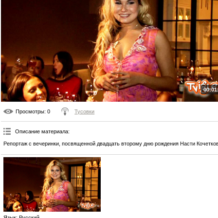
00:01
Просмотры
: 0
Тусовки
Описание материала
:
Репортаж с вечеринки, посвященной двадцать второму дню рождения Насти Кочетко
Язык
: Русский