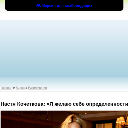
Версия для слабовидящих
Главная
»
Видео
»
Развлечения
Настя Кочеткова: «Я желаю себе определенност