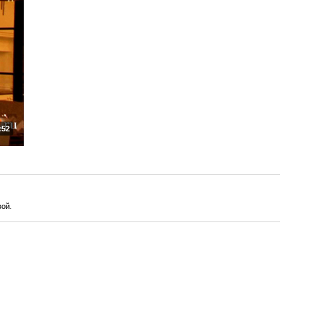
:52
вой.