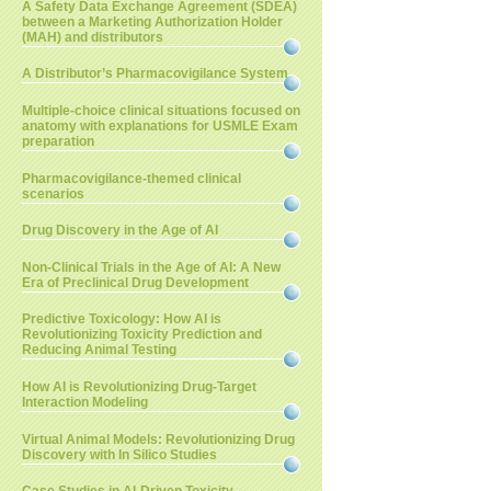
A Safety Data Exchange Agreement (SDEA)
between a Marketing Authorization Holder
(MAH) and distributors
A Distributor’s Pharmacovigilance System
Multiple-choice clinical situations focused on
anatomy with explanations for USMLE Exam
preparation
Pharmacovigilance-themed clinical
scenarios
Drug Discovery in the Age of AI
Non-Clinical Trials in the Age of AI: A New
Era of Preclinical Drug Development
Predictive Toxicology: How AI is
Revolutionizing Toxicity Prediction and
Reducing Animal Testing
How AI is Revolutionizing Drug-Target
Interaction Modeling
Virtual Animal Models: Revolutionizing Drug
Discovery with In Silico Studies