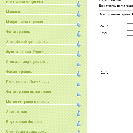
Восточная медицина.
Длительность матери
Массаж.
Всего комментариев
:
Мануальная терапия.
Имя *:
Фитотерапия.
Email *:
Английский для враче...
Фунготерапия. Кордиц...
Словарь медицинских ...
Физиотерапия.
Код *:
Импотенция. Причины....
Фитотерапия импотенции
Метод интракавернозн...
Апитерапия
Внутренние болезни.
Симптомы и синдромы