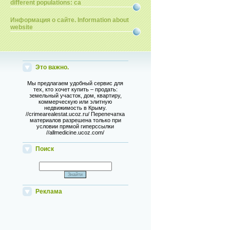
different populations: ca
Информация о сайте. Information about
website
Это важно.
Мы предлагаем удобный сервис для
тех, кто хочет купить – продать:
земельный участок, дом, квартиру,
коммерческую или элитную
недвижимость в Крыму.
//crimearealestat.ucoz.ru/ Перепечатка
материалов разрешена только при
условии прямой гиперссылки
//allmedicine.ucoz.com/
Поиск
Реклама