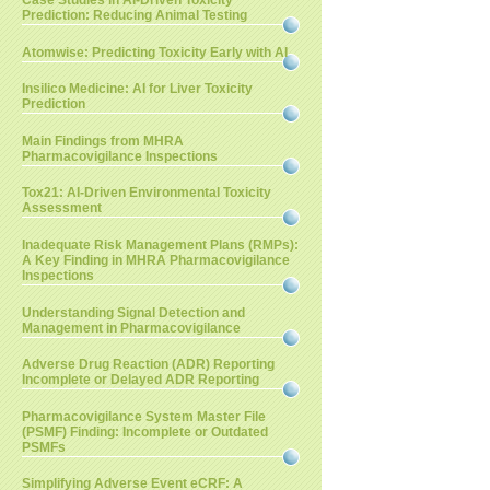
Case Studies in AI-Driven Toxicity
Prediction: Reducing Animal Testing
Atomwise: Predicting Toxicity Early with AI
Insilico Medicine: AI for Liver Toxicity
Prediction
Main Findings from MHRA
Pharmacovigilance Inspections
Tox21: AI-Driven Environmental Toxicity
Assessment
Inadequate Risk Management Plans (RMPs):
A Key Finding in MHRA Pharmacovigilance
Inspections
Understanding Signal Detection and
Management in Pharmacovigilance
Adverse Drug Reaction (ADR) Reporting
Incomplete or Delayed ADR Reporting
Pharmacovigilance System Master File
(PSMF) Finding: Incomplete or Outdated
PSMFs
Simplifying Adverse Event eCRF: A