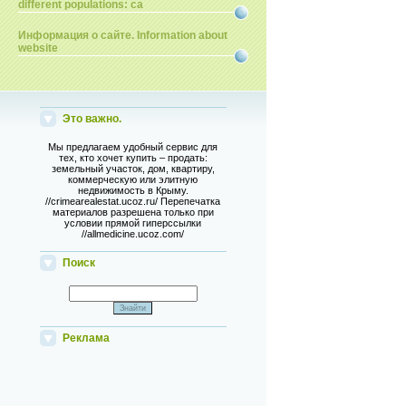
different populations: ca
Информация о сайте. Information about
website
Это важно.
Мы предлагаем удобный сервис для
тех, кто хочет купить – продать:
земельный участок, дом, квартиру,
коммерческую или элитную
недвижимость в Крыму.
//crimearealestat.ucoz.ru/ Перепечатка
материалов разрешена только при
условии прямой гиперссылки
//allmedicine.ucoz.com/
Поиск
Реклама