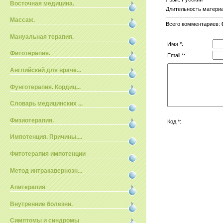
Восточная медицина.
Длительность матери
Массаж.
Всего комментариев
:
Мануальная терапия.
Имя *:
Фитотерапия.
Email *:
Английский для враче...
Фунготерапия. Кордиц...
Словарь медицинских ...
Физиотерапия.
Код *:
Импотенция. Причины....
Фитотерапия импотенции
Метод интракавернозн...
Апитерапия
Внутренние болезни.
Симптомы и синдромы