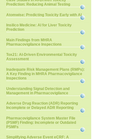
Case Studies in AI-Driven Toxicity
Prediction: Reducing Animal Testing
Atomwise: Predicting Toxicity Early with AI
Insilico Medicine: AI for Liver Toxicity
Prediction
Main Findings from MHRA
Pharmacovigilance Inspections
Tox21: AI-Driven Environmental Toxicity
Assessment
Inadequate Risk Management Plans (RMPs):
A Key Finding in MHRA Pharmacovigilance
Inspections
Understanding Signal Detection and
Management in Pharmacovigilance
Adverse Drug Reaction (ADR) Reporting
Incomplete or Delayed ADR Reporting
Pharmacovigilance System Master File
(PSMF) Finding: Incomplete or Outdated
PSMFs
Simplifying Adverse Event eCRF: A