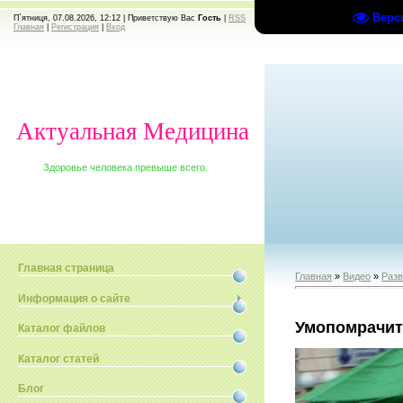
Верс
П`ятниця, 07.08.2026, 12:12 |
Приветствую Вас
Гость
|
RSS
Главная
|
Регистрация
|
Вход
Актуальная Медицина
Здоровье человека превыше всего.
Главная страница
Главная
»
Видео
»
Раз
Информация о сайте
Умопомрачит
Каталог файлов
Каталог статей
Блог