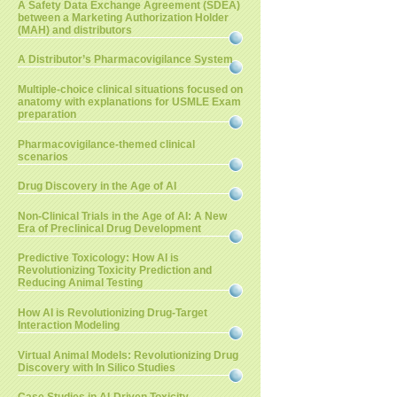
A Safety Data Exchange Agreement (SDEA)
between a Marketing Authorization Holder
(MAH) and distributors
A Distributor’s Pharmacovigilance System
Multiple-choice clinical situations focused on
anatomy with explanations for USMLE Exam
preparation
Pharmacovigilance-themed clinical
scenarios
Drug Discovery in the Age of AI
Non-Clinical Trials in the Age of AI: A New
Era of Preclinical Drug Development
Predictive Toxicology: How AI is
Revolutionizing Toxicity Prediction and
Reducing Animal Testing
How AI is Revolutionizing Drug-Target
Interaction Modeling
Virtual Animal Models: Revolutionizing Drug
Discovery with In Silico Studies