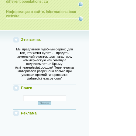
different populations: ca
Информация о сайте. Information about
website
Это важно.
Мы предлагаем удобный сервис для
тех, кто хочет купить – продать:
земельный участок, дом, квартиру,
коммерческую или элитную
недвижимость в Крыму.
//crimearealestat.ucoz.ru/ Перепечатка
материалов разрешена только при
условии прямой гиперссылки
//allmedicine.ucoz.com/
Поиск
Реклама