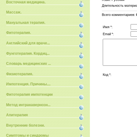
Восточная медицина.
Длительность матери
Массаж.
Всего комментариев
:
Мануальная терапия.
Имя *:
Фитотерапия.
Email *:
Английский для враче...
Фунготерапия. Кордиц...
Словарь медицинских ...
Физиотерапия.
Код *:
Импотенция. Причины....
Фитотерапия импотенции
Метод интракавернозн...
Апитерапия
Внутренние болезни.
Симптомы и синдромы