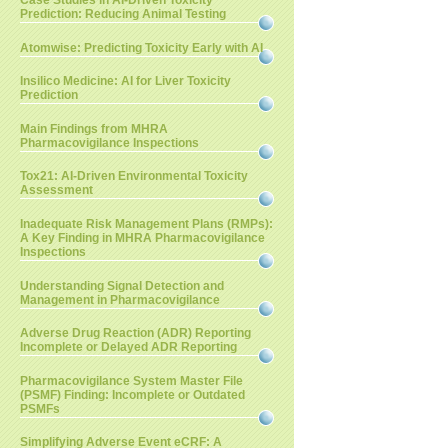
Case Studies in AI-Driven Toxicity
Prediction: Reducing Animal Testing
Atomwise: Predicting Toxicity Early with AI
Insilico Medicine: AI for Liver Toxicity
Prediction
Main Findings from MHRA
Pharmacovigilance Inspections
Tox21: AI-Driven Environmental Toxicity
Assessment
Inadequate Risk Management Plans (RMPs):
A Key Finding in MHRA Pharmacovigilance
Inspections
Understanding Signal Detection and
Management in Pharmacovigilance
Adverse Drug Reaction (ADR) Reporting
Incomplete or Delayed ADR Reporting
Pharmacovigilance System Master File
(PSMF) Finding: Incomplete or Outdated
PSMFs
Simplifying Adverse Event eCRF: A