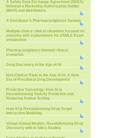
A Safety Data Exchange Agreement (SDEA)
between a Marketing Authorization Holder
(MAH) and distributors
A Distributor’s Pharmacovigilance System
Multiple-choice clinical situations focused on
anatomy with explanations for USMLE Exam
preparation
Pharmacovigilance-themed clinical
scenarios
Drug Discovery in the Age of AI
Non-Clinical Trials in the Age of AI: A New
Era of Preclinical Drug Development
Predictive Toxicology: How AI is
Revolutionizing Toxicity Prediction and
Reducing Animal Testing
How AI is Revolutionizing Drug-Target
Interaction Modeling
Virtual Animal Models: Revolutionizing Drug
Discovery with In Silico Studies