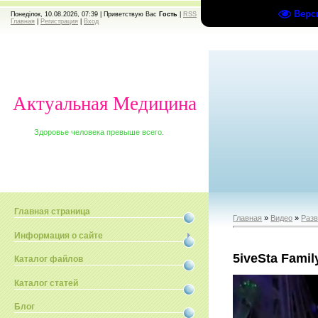
Верс
Понеділок, 10.08.2026, 07:39 |
Приветствую Вас
Гость
|
RSS
Главная
|
Регистрация
|
Вход
Актуальная Медицина
Здоровье человека превыше всего.
Главная страница
Главная
»
Видео
»
Раз
Информация о сайте
5iveSta Fami
Каталог файлов
Каталог статей
Блог