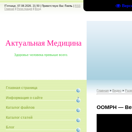
Верс
П`ятниця, 07.08.2026, 21:50 |
Приветствую Вас
Гость
|
RSS
Главная
|
Регистрация
|
Вход
Актуальная Медицина
Здоровье человека превыше всего.
Главная страница
Главная
»
Видео
»
Раз
Информация о сайте
OOMPH — Beim
Каталог файлов
Каталог статей
Блог