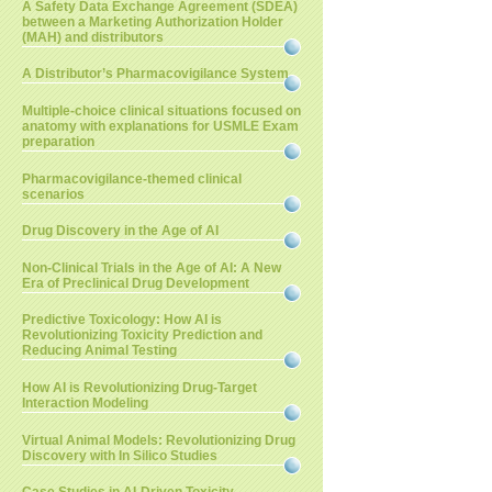
A Safety Data Exchange Agreement (SDEA)
between a Marketing Authorization Holder
(MAH) and distributors
A Distributor’s Pharmacovigilance System
Multiple-choice clinical situations focused on
anatomy with explanations for USMLE Exam
preparation
Pharmacovigilance-themed clinical
scenarios
Drug Discovery in the Age of AI
Non-Clinical Trials in the Age of AI: A New
Era of Preclinical Drug Development
Predictive Toxicology: How AI is
Revolutionizing Toxicity Prediction and
Reducing Animal Testing
How AI is Revolutionizing Drug-Target
Interaction Modeling
Virtual Animal Models: Revolutionizing Drug
Discovery with In Silico Studies