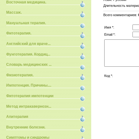
Восточная медицина.
Длительность матери
Массаж.
Всего комментариев
:
Мануальная терапия.
Имя *:
Фитотерапия.
Email *:
Английский для враче...
Фунготерапия. Кордиц...
Словарь медицинских ...
Физиотерапия.
Код *:
Импотенция. Причины....
Фитотерапия импотенции
Метод интракавернозн...
Апитерапия
Внутренние болезни.
Симптомы и синдромы