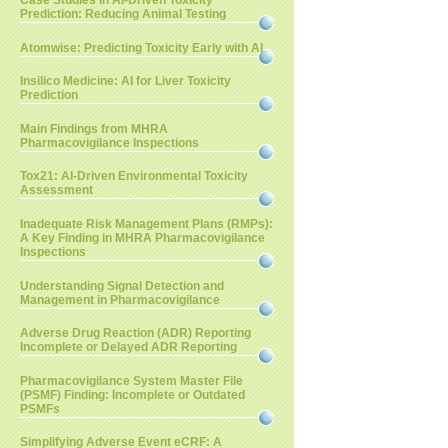
Case Studies in AI-Driven Toxicity
Prediction: Reducing Animal Testing
Atomwise: Predicting Toxicity Early with AI
Insilico Medicine: AI for Liver Toxicity
Prediction
Main Findings from MHRA
Pharmacovigilance Inspections
Tox21: AI-Driven Environmental Toxicity
Assessment
Inadequate Risk Management Plans (RMPs):
A Key Finding in MHRA Pharmacovigilance
Inspections
Understanding Signal Detection and
Management in Pharmacovigilance
Adverse Drug Reaction (ADR) Reporting
Incomplete or Delayed ADR Reporting
Pharmacovigilance System Master File
(PSMF) Finding: Incomplete or Outdated
PSMFs
Simplifying Adverse Event eCRF: A