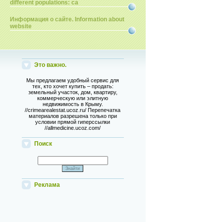
different populations: ca
Информация о сайте. Information about
website
Это важно.
Мы предлагаем удобный сервис для
тех, кто хочет купить – продать:
земельный участок, дом, квартиру,
коммерческую или элитную
недвижимость в Крыму.
//crimearealestat.ucoz.ru/ Перепечатка
материалов разрешена только при
условии прямой гиперссылки
//allmedicine.ucoz.com/
Поиск
Реклама