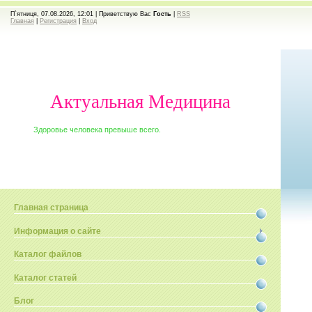
П`ятниця, 07.08.2026, 12:01 |
Приветствую Вас
Гость
|
RSS
Главная
|
Регистрация
|
Вход
Актуальная Медицина
Здоровье человека превыше всего.
Главная страница
Информация о сайте
Каталог файлов
Каталог статей
Блог