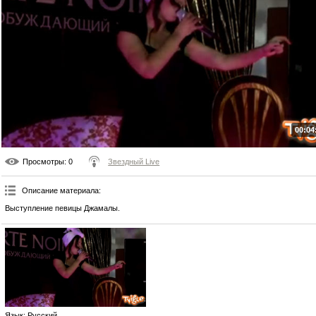
00:04
Просмотры
: 0
Звездный Live
Описание материала
:
Выступление певицы Джамалы.
Язык
: Русский