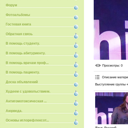
Форум
Фотоальбомы
Гостевая книга
Обратная связь
В помощь студенту.
В помощь абитуриенту.
В помощь врачам проф...
Просмотры
: 0
В помощь пациенту.
Описание матер
Доска объявлений
Выступление группы «
Худеем с удовольствием.
Антигомотоксическая ...
Аюрведа.
Основы иглорефлексот...
Язык
: Русский