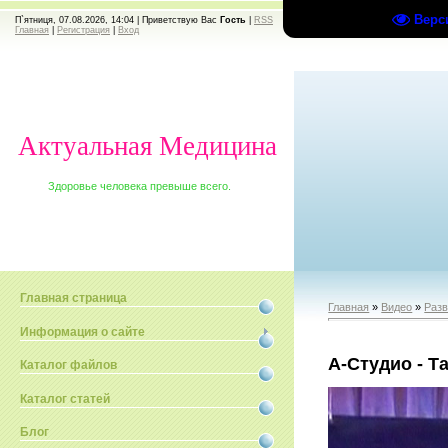
Верс
П`ятниця, 07.08.2026, 14:04 |
Приветствую Вас
Гость
|
RSS
Главная
|
Регистрация
|
Вход
Актуальная Медицина
Здоровье человека превыше всего.
Главная страница
Главная
»
Видео
»
Раз
Информация о сайте
А-Cтудио - Та
Каталог файлов
Каталог статей
Блог