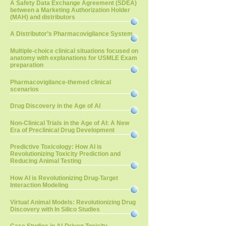
A Safety Data Exchange Agreement (SDEA)
between a Marketing Authorization Holder
(MAH) and distributors
A Distributor’s Pharmacovigilance System
Multiple-choice clinical situations focused on
anatomy with explanations for USMLE Exam
preparation
Pharmacovigilance-themed clinical
scenarios
Drug Discovery in the Age of AI
Non-Clinical Trials in the Age of AI: A New
Era of Preclinical Drug Development
Predictive Toxicology: How AI is
Revolutionizing Toxicity Prediction and
Reducing Animal Testing
How AI is Revolutionizing Drug-Target
Interaction Modeling
Virtual Animal Models: Revolutionizing Drug
Discovery with In Silico Studies