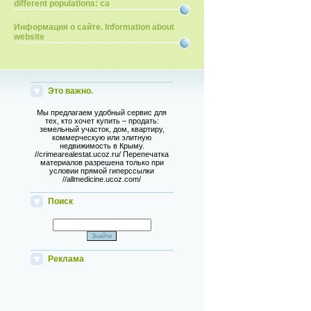
different populations: ca
Информация о сайте. Information about
website
Это важно.
Мы предлагаем удобный сервис для
тех, кто хочет купить – продать:
земельный участок, дом, квартиру,
коммерческую или элитную
недвижимость в Крыму.
//crimearealestat.ucoz.ru/ Перепечатка
материалов разрешена только при
условии прямой гиперссылки
//allmedicine.ucoz.com/
Поиск
Реклама