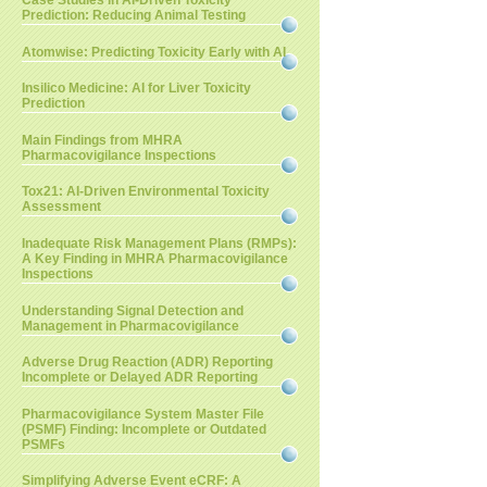
Case Studies in AI-Driven Toxicity
Prediction: Reducing Animal Testing
Atomwise: Predicting Toxicity Early with AI
Insilico Medicine: AI for Liver Toxicity
Prediction
Main Findings from MHRA
Pharmacovigilance Inspections
Tox21: AI-Driven Environmental Toxicity
Assessment
Inadequate Risk Management Plans (RMPs):
A Key Finding in MHRA Pharmacovigilance
Inspections
Understanding Signal Detection and
Management in Pharmacovigilance
Adverse Drug Reaction (ADR) Reporting
Incomplete or Delayed ADR Reporting
Pharmacovigilance System Master File
(PSMF) Finding: Incomplete or Outdated
PSMFs
Simplifying Adverse Event eCRF: A