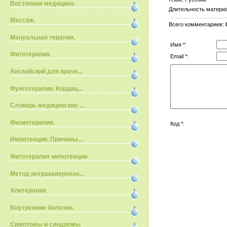
Восточная медицина.
Длительность матери
Массаж.
Всего комментариев
:
Мануальная терапия.
Имя *:
Фитотерапия.
Email *:
Английский для враче...
Фунготерапия. Кордиц...
Словарь медицинских ...
Физиотерапия.
Код *:
Импотенция. Причины....
Фитотерапия импотенции
Метод интракавернозн...
Апитерапия
Внутренние болезни.
Симптомы и синдромы