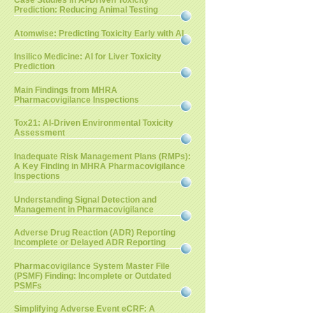
Case Studies in AI-Driven Toxicity
Prediction: Reducing Animal Testing
Atomwise: Predicting Toxicity Early with AI
Insilico Medicine: AI for Liver Toxicity
Prediction
Main Findings from MHRA
Pharmacovigilance Inspections
Tox21: AI-Driven Environmental Toxicity
Assessment
Inadequate Risk Management Plans (RMPs):
A Key Finding in MHRA Pharmacovigilance
Inspections
Understanding Signal Detection and
Management in Pharmacovigilance
Adverse Drug Reaction (ADR) Reporting
Incomplete or Delayed ADR Reporting
Pharmacovigilance System Master File
(PSMF) Finding: Incomplete or Outdated
PSMFs
Simplifying Adverse Event eCRF: A