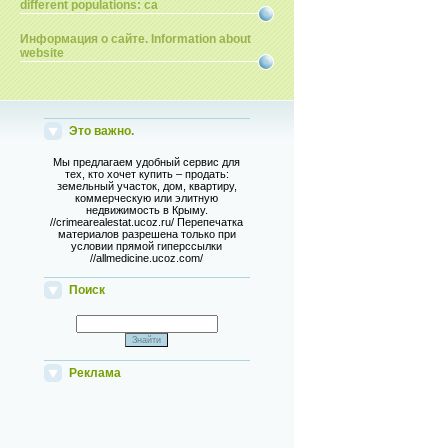
different populations: ca
Информация о сайте. Information about
website
Это важно.
Мы предлагаем удобный сервис для
тех, кто хочет купить – продать:
земельный участок, дом, квартиру,
коммерческую или элитную
недвижимость в Крыму.
//crimearealestat.ucoz.ru/ Перепечатка
материалов разрешена только при
условии прямой гиперссылки
//allmedicine.ucoz.com/
Поиск
Реклама