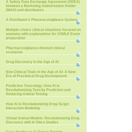
A Safety Data Exchange Agreement (SDEA)
between a Marketing Authorization Holder
(MAH) and distributors
A Distributor’s Pharmacovigilance System
Multiple-choice clinical situations focused on
anatomy with explanations for USMLE Exam
preparation
Pharmacovigilance-themed clinical
scenarios
Drug Discovery in the Age of AI
Non-Clinical Trials in the Age of AI: A New
Era of Preclinical Drug Development
Predictive Toxicology: How AI is
Revolutionizing Toxicity Prediction and
Reducing Animal Testing
How AI is Revolutionizing Drug-Target
Interaction Modeling
Virtual Animal Models: Revolutionizing Drug
Discovery with In Silico Studies