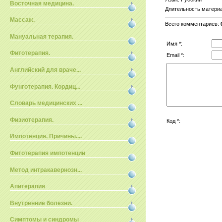
Восточная медицина.
Длительность матери
Массаж.
Всего комментариев
:
Мануальная терапия.
Имя *:
Фитотерапия.
Email *:
Английский для враче...
Фунготерапия. Кордиц...
Словарь медицинских ...
Физиотерапия.
Код *:
Импотенция. Причины....
Фитотерапия импотенции
Метод интракавернозн...
Апитерапия
Внутренние болезни.
Симптомы и синдромы