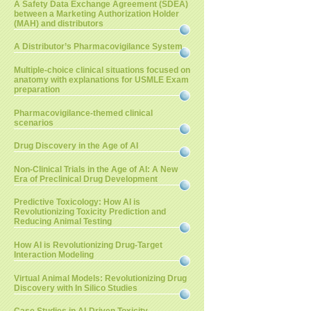
A Safety Data Exchange Agreement (SDEA)
between a Marketing Authorization Holder
(MAH) and distributors
A Distributor’s Pharmacovigilance System
Multiple-choice clinical situations focused on
anatomy with explanations for USMLE Exam
preparation
Pharmacovigilance-themed clinical
scenarios
Drug Discovery in the Age of AI
Non-Clinical Trials in the Age of AI: A New
Era of Preclinical Drug Development
Predictive Toxicology: How AI is
Revolutionizing Toxicity Prediction and
Reducing Animal Testing
How AI is Revolutionizing Drug-Target
Interaction Modeling
Virtual Animal Models: Revolutionizing Drug
Discovery with In Silico Studies