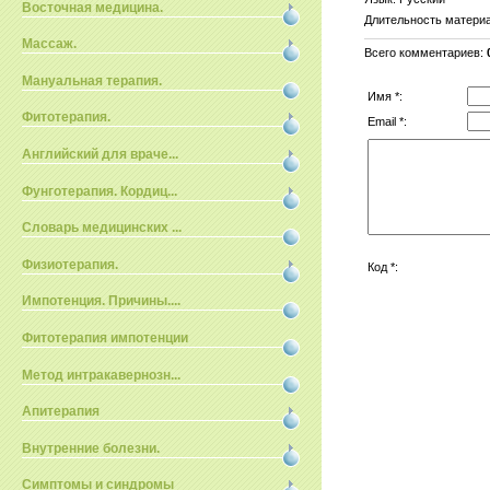
Восточная медицина.
Длительность матери
Массаж.
Всего комментариев
:
Мануальная терапия.
Имя *:
Фитотерапия.
Email *:
Английский для враче...
Фунготерапия. Кордиц...
Словарь медицинских ...
Физиотерапия.
Код *:
Импотенция. Причины....
Фитотерапия импотенции
Метод интракавернозн...
Апитерапия
Внутренние болезни.
Симптомы и синдромы