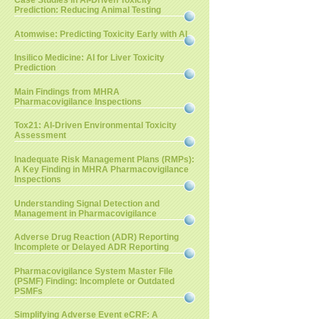
Case Studies in AI-Driven Toxicity
Prediction: Reducing Animal Testing
Atomwise: Predicting Toxicity Early with AI
Insilico Medicine: AI for Liver Toxicity
Prediction
Main Findings from MHRA
Pharmacovigilance Inspections
Tox21: AI-Driven Environmental Toxicity
Assessment
Inadequate Risk Management Plans (RMPs):
A Key Finding in MHRA Pharmacovigilance
Inspections
Understanding Signal Detection and
Management in Pharmacovigilance
Adverse Drug Reaction (ADR) Reporting
Incomplete or Delayed ADR Reporting
Pharmacovigilance System Master File
(PSMF) Finding: Incomplete or Outdated
PSMFs
Simplifying Adverse Event eCRF: A