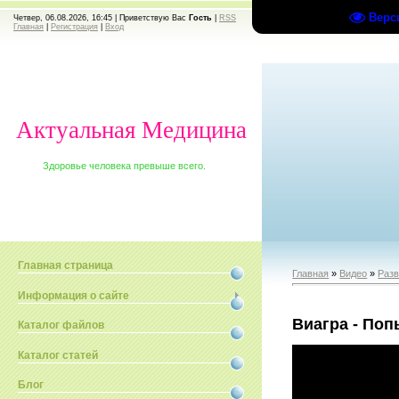
Верс
Четвер, 06.08.2026, 16:45 |
Приветствую Вас
Гость
|
RSS
Главная
|
Регистрация
|
Вход
Актуальная Медицина
Здоровье человека превыше всего.
Главная страница
Главная
»
Видео
»
Раз
Информация о сайте
Виагра - По
Каталог файлов
Каталог статей
Блог