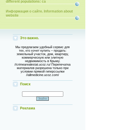
different populations: ca
Информация о сайте. Information about
website
Это важно.
Мы предлагаем удобный сервис для
тех, кто хочет купить – продать:
земельный участок, дом, квартиру,
коммерческую или элитную
недвижимость в Крыму.
//crimearealestat.ucoz.ru/ Перепечатка
материалов разрешена только при
условии прямой гиперссылки
//allmedicine.ucoz.com/
Поиск
Реклама