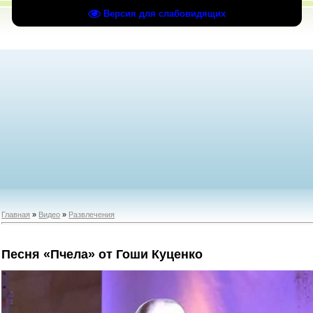
Версия для слабовидящих
Главная
»
Видео
»
Развлечения
Песня «Пчела» от Гоши Куценко