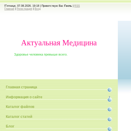
П`ятниця, 07.08.2026, 19:18 |
Приветствую Вас
Гость
|
RSS
Главная
|
Регистрация
|
Вход
Актуальная Медицина
Здоровье человека превыше всего.
Главная страница
Информация о сайте
Каталог файлов
Каталог статей
Блог