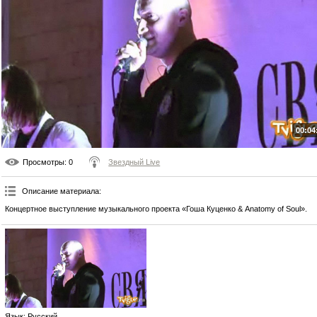
00:04
Просмотры
: 0
Звездный Live
Описание материала
:
Концертное выступление музыкального проекта «Гоша Куценко & Anatomy of Soul».
Язык
: Русский