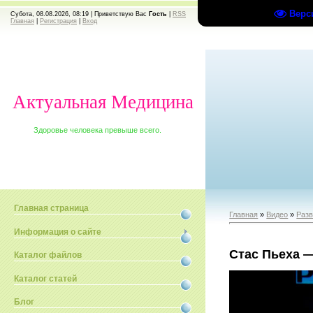
Верс
Субота, 08.08.2026, 08:19 |
Приветствую Вас
Гость
|
RSS
Главная
|
Регистрация
|
Вход
Актуальная Медицина
Здоровье человека превыше всего.
Главная страница
Главная
»
Видео
»
Раз
Информация о сайте
Стас Пьеха 
Каталог файлов
Каталог статей
Блог