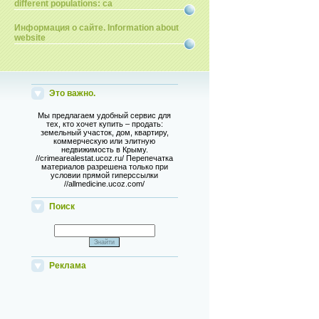
different populations: ca
Информация о сайте. Information about
website
Это важно.
Мы предлагаем удобный сервис для
тех, кто хочет купить – продать:
земельный участок, дом, квартиру,
коммерческую или элитную
недвижимость в Крыму.
//crimearealestat.ucoz.ru/ Перепечатка
материалов разрешена только при
условии прямой гиперссылки
//allmedicine.ucoz.com/
Поиск
Реклама