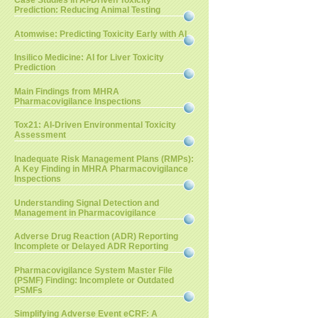
Case Studies in AI-Driven Toxicity
Prediction: Reducing Animal Testing
Atomwise: Predicting Toxicity Early with AI
Insilico Medicine: AI for Liver Toxicity
Prediction
Main Findings from MHRA
Pharmacovigilance Inspections
Tox21: AI-Driven Environmental Toxicity
Assessment
Inadequate Risk Management Plans (RMPs):
A Key Finding in MHRA Pharmacovigilance
Inspections
Understanding Signal Detection and
Management in Pharmacovigilance
Adverse Drug Reaction (ADR) Reporting
Incomplete or Delayed ADR Reporting
Pharmacovigilance System Master File
(PSMF) Finding: Incomplete or Outdated
PSMFs
Simplifying Adverse Event eCRF: A