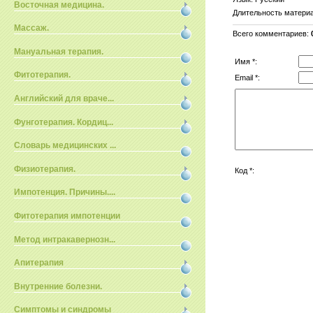
Восточная медицина.
Длительность матери
Массаж.
Всего комментариев
:
Мануальная терапия.
Имя *:
Фитотерапия.
Email *:
Английский для враче...
Фунготерапия. Кордиц...
Словарь медицинских ...
Физиотерапия.
Код *:
Импотенция. Причины....
Фитотерапия импотенции
Метод интракавернозн...
Апитерапия
Внутренние болезни.
Симптомы и синдромы