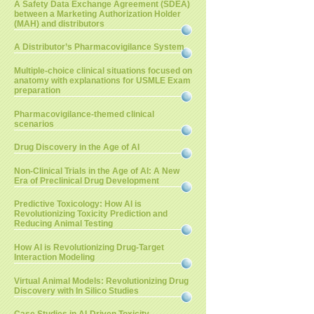
A Safety Data Exchange Agreement (SDEA)
between a Marketing Authorization Holder
(MAH) and distributors
A Distributor’s Pharmacovigilance System
Multiple-choice clinical situations focused on
anatomy with explanations for USMLE Exam
preparation
Pharmacovigilance-themed clinical
scenarios
Drug Discovery in the Age of AI
Non-Clinical Trials in the Age of AI: A New
Era of Preclinical Drug Development
Predictive Toxicology: How AI is
Revolutionizing Toxicity Prediction and
Reducing Animal Testing
How AI is Revolutionizing Drug-Target
Interaction Modeling
Virtual Animal Models: Revolutionizing Drug
Discovery with In Silico Studies