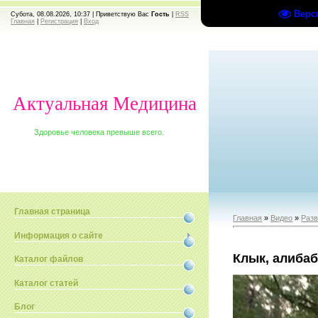
Верс
Субота, 08.08.2026, 10:37 |
Приветствую Вас
Гость
|
RSS
Главная
|
Регистрация
|
Вход
Актуальная Медицина
Здоровье человека превыше всего.
Главная страница
Главная
»
Видео
»
Раз
Информация о сайте
Клык, алибаб
Каталог файлов
Каталог статей
Блог