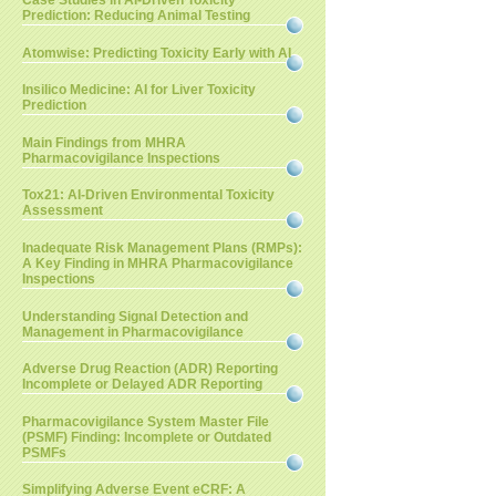
Case Studies in AI-Driven Toxicity
Prediction: Reducing Animal Testing
Atomwise: Predicting Toxicity Early with AI
Insilico Medicine: AI for Liver Toxicity
Prediction
Main Findings from MHRA
Pharmacovigilance Inspections
Tox21: AI-Driven Environmental Toxicity
Assessment
Inadequate Risk Management Plans (RMPs):
A Key Finding in MHRA Pharmacovigilance
Inspections
Understanding Signal Detection and
Management in Pharmacovigilance
Adverse Drug Reaction (ADR) Reporting
Incomplete or Delayed ADR Reporting
Pharmacovigilance System Master File
(PSMF) Finding: Incomplete or Outdated
PSMFs
Simplifying Adverse Event eCRF: A