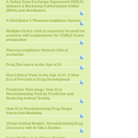
A Safety Data Exchange Agreement (SDEA)
between a Marketing Authorization Holder
(MAH) and distributors
A Distributor’s Pharmacovigilance System
Multiple-choice clinical situations focused on
anatomy with explanations for USMLE Exam
preparation
Pharmacovigilance-themed clinical
scenarios
Drug Discovery in the Age of AI
Non-Clinical Trials in the Age of AI: A New
Era of Preclinical Drug Development
Predictive Toxicology: How AI is
Revolutionizing Toxicity Prediction and
Reducing Animal Testing
How AI is Revolutionizing Drug-Target
Interaction Modeling
Virtual Animal Models: Revolutionizing Drug
Discovery with In Silico Studies