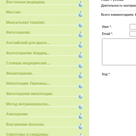
Восточная медицина.
Длительность матери
Массаж.
Всего комментариев
:
Мануальная терапия.
Имя *:
Фитотерапия.
Email *:
Английский для враче...
Фунготерапия. Кордиц...
Словарь медицинских ...
Физиотерапия.
Код *:
Импотенция. Причины....
Фитотерапия импотенции
Метод интракавернозн...
Апитерапия
Внутренние болезни.
Симптомы и синдромы