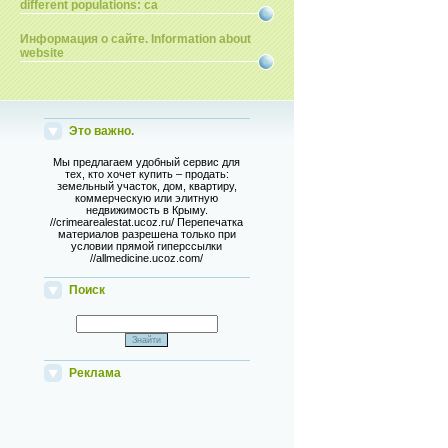
different populations: ca
Информация о сайте. Information about
website
Это важно.
Мы предлагаем удобный сервис для
тех, кто хочет купить – продать:
земельный участок, дом, квартиру,
коммерческую или элитную
недвижимость в Крыму.
//crimearealestat.ucoz.ru/ Перепечатка
материалов разрешена только при
условии прямой гиперссылки
//allmedicine.ucoz.com/
Поиск
Реклама