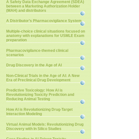
A Safety Data Exchange Agreement (SDEA)
between a Marketing Authorization Holder
(MAH) and distributors
A Distributor’s Pharmacovigilance System
Multiple-choice clinical situations focused on
anatomy with explanations for USMLE Exam
preparation
Pharmacovigilance-themed clinical
scenarios
Drug Discovery in the Age of AI
Non-Clinical Trials in the Age of AI: A New
Era of Preclinical Drug Development
Predictive Toxicology: How AI is
Revolutionizing Toxicity Prediction and
Reducing Animal Testing
How AI is Revolutionizing Drug-Target
Interaction Modeling
Virtual Animal Models: Revolutionizing Drug
Discovery with In Silico Studies