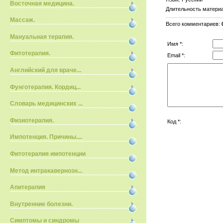
Восточная медицина.
Длительность матери
Массаж.
Всего комментариев
:
Мануальная терапия.
Имя *:
Фитотерапия.
Email *:
Английский для враче...
Фунготерапия. Кордиц...
Словарь медицинских ...
Физиотерапия.
Код *:
Импотенция. Причины....
Фитотерапия импотенции
Метод интракавернозн...
Апитерапия
Внутренние болезни.
Симптомы и синдромы