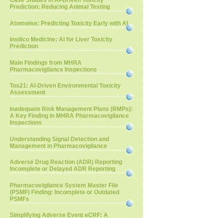
Case Studies in AI-Driven Toxicity
Prediction: Reducing Animal Testing
Atomwise: Predicting Toxicity Early with AI
Insilico Medicine: AI for Liver Toxicity
Prediction
Main Findings from MHRA
Pharmacovigilance Inspections
Tox21: AI-Driven Environmental Toxicity
Assessment
Inadequate Risk Management Plans (RMPs):
A Key Finding in MHRA Pharmacovigilance
Inspections
Understanding Signal Detection and
Management in Pharmacovigilance
Adverse Drug Reaction (ADR) Reporting
Incomplete or Delayed ADR Reporting
Pharmacovigilance System Master File
(PSMF) Finding: Incomplete or Outdated
PSMFs
Simplifying Adverse Event eCRF: A