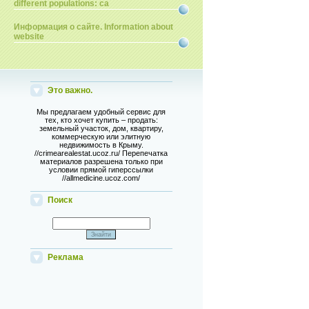
different populations: ca
Информация о сайте. Information about
website
Это важно.
Мы предлагаем удобный сервис для
тех, кто хочет купить – продать:
земельный участок, дом, квартиру,
коммерческую или элитную
недвижимость в Крыму.
//crimearealestat.ucoz.ru/ Перепечатка
материалов разрешена только при
условии прямой гиперссылки
//allmedicine.ucoz.com/
Поиск
Реклама