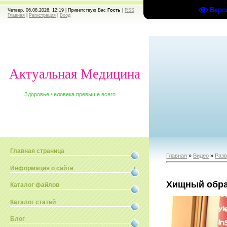
Верс
Четвер, 06.08.2026, 12:19 |
Приветствую Вас
Гость
|
RSS
Главная
|
Регистрация
|
Вход
Актуальная Медицина
Здоровье человека превыше всего.
Главная страница
Главная
»
Видео
»
Раз
Информация о сайте
Хищный обра
Каталог файлов
Каталог статей
Блог