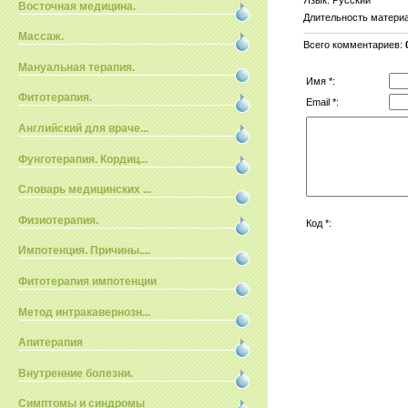
Восточная медицина.
Длительность матери
Массаж.
Всего комментариев
:
Мануальная терапия.
Имя *:
Фитотерапия.
Email *:
Английский для враче...
Фунготерапия. Кордиц...
Словарь медицинских ...
Физиотерапия.
Код *:
Импотенция. Причины....
Фитотерапия импотенции
Метод интракавернозн...
Апитерапия
Внутренние болезни.
Симптомы и синдромы