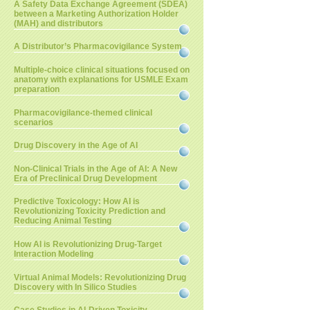
A Safety Data Exchange Agreement (SDEA)
between a Marketing Authorization Holder
(MAH) and distributors
A Distributor’s Pharmacovigilance System
Multiple-choice clinical situations focused on
anatomy with explanations for USMLE Exam
preparation
Pharmacovigilance-themed clinical
scenarios
Drug Discovery in the Age of AI
Non-Clinical Trials in the Age of AI: A New
Era of Preclinical Drug Development
Predictive Toxicology: How AI is
Revolutionizing Toxicity Prediction and
Reducing Animal Testing
How AI is Revolutionizing Drug-Target
Interaction Modeling
Virtual Animal Models: Revolutionizing Drug
Discovery with In Silico Studies