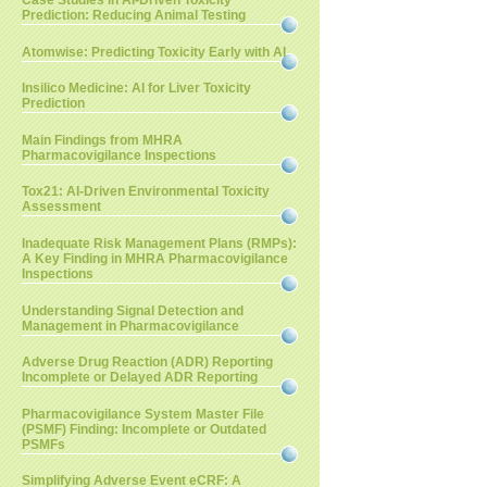
Case Studies in AI-Driven Toxicity
Prediction: Reducing Animal Testing
Atomwise: Predicting Toxicity Early with AI
Insilico Medicine: AI for Liver Toxicity
Prediction
Main Findings from MHRA
Pharmacovigilance Inspections
Tox21: AI-Driven Environmental Toxicity
Assessment
Inadequate Risk Management Plans (RMPs):
A Key Finding in MHRA Pharmacovigilance
Inspections
Understanding Signal Detection and
Management in Pharmacovigilance
Adverse Drug Reaction (ADR) Reporting
Incomplete or Delayed ADR Reporting
Pharmacovigilance System Master File
(PSMF) Finding: Incomplete or Outdated
PSMFs
Simplifying Adverse Event eCRF: A