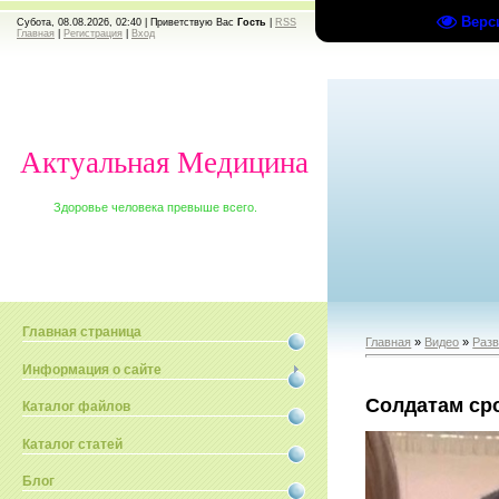
Верс
Субота, 08.08.2026, 02:40 |
Приветствую Вас
Гость
|
RSS
Главная
|
Регистрация
|
Вход
Актуальная Медицина
Здоровье человека превыше всего.
Главная страница
Главная
»
Видео
»
Раз
Информация о сайте
Солдатам ср
Каталог файлов
Каталог статей
Блог