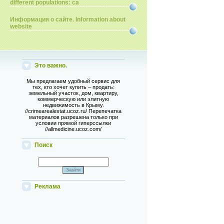
different populations: ca
Информация о сайте. Information about
website
Это важно.
Мы предлагаем удобный сервис для
тех, кто хочет купить – продать:
земельный участок, дом, квартиру,
коммерческую или элитную
недвижимость в Крыму.
//crimearealestat.ucoz.ru/ Перепечатка
материалов разрешена только при
условии прямой гиперссылки
//allmedicine.ucoz.com/
Поиск
Реклама