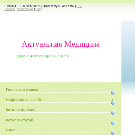
П`ятниця, 07.08.2026, 06:28 |
Приветствую Вас
Гость
|
RSS
Главная
|
Регистрация
|
Вход
Актуальная Медицина
Здоровье человека превыше всего.
Главная страница
Информация о сайте
Каталог файлов
Каталог статей
Блог