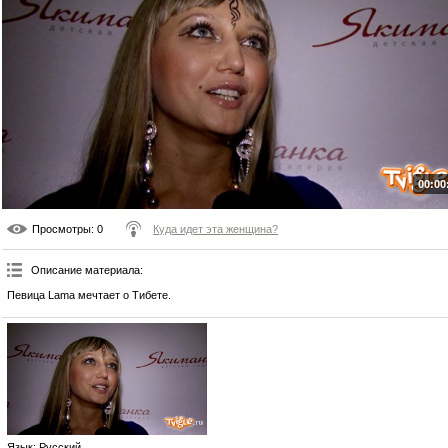
00:00
Просмотры
: 0
Куда идет эта женщина?
Описание материала
:
Певица Lama мечтает о Тибете.
Язык
: Русский