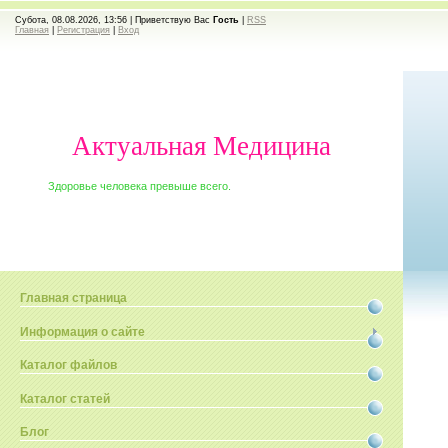
Субота, 08.08.2026, 13:56 |
Приветствую Вас
Гость
|
RSS
Главная
|
Регистрация
|
Вход
Актуальная Медицина
Здоровье человека превыше всего.
Главная страница
Информация о сайте
Каталог файлов
Каталог статей
Блог