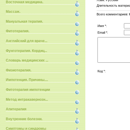
Восточная медицина.
Длительность матери
Массаж.
Всего комментариев
:
Мануальная терапия.
Имя *:
Фитотерапия.
Email *:
Английский для враче...
Фунготерапия. Кордиц...
Словарь медицинских ...
Физиотерапия.
Код *:
Импотенция. Причины....
Фитотерапия импотенции
Метод интракавернозн...
Апитерапия
Внутренние болезни.
Симптомы и синдромы