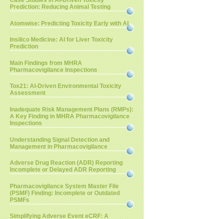
Case Studies in AI-Driven Toxicity
Prediction: Reducing Animal Testing
Atomwise: Predicting Toxicity Early with AI
Insilico Medicine: AI for Liver Toxicity
Prediction
Main Findings from MHRA
Pharmacovigilance Inspections
Tox21: AI-Driven Environmental Toxicity
Assessment
Inadequate Risk Management Plans (RMPs):
A Key Finding in MHRA Pharmacovigilance
Inspections
Understanding Signal Detection and
Management in Pharmacovigilance
Adverse Drug Reaction (ADR) Reporting
Incomplete or Delayed ADR Reporting
Pharmacovigilance System Master File
(PSMF) Finding: Incomplete or Outdated
PSMFs
Simplifying Adverse Event eCRF: A