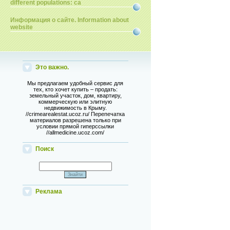
different populations: ca
Информация о сайте. Information about
website
Это важно.
Мы предлагаем удобный сервис для
тех, кто хочет купить – продать:
земельный участок, дом, квартиру,
коммерческую или элитную
недвижимость в Крыму.
//crimearealestat.ucoz.ru/ Перепечатка
материалов разрешена только при
условии прямой гиперссылки
//allmedicine.ucoz.com/
Поиск
Реклама