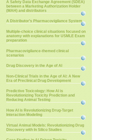
A Safety Data Exchange Agreement (SDEA)
between a Marketing Authorization Holder
(MAH) and distributors
A Distributor’s Pharmacovigilance System
Multiple-choice clinical situations focused on
anatomy with explanations for USMLE Exam
preparation
Pharmacovigilance-themed clinical
scenarios
Drug Discovery in the Age of AI
Non-Clinical Trials in the Age of AI: A New
Era of Preclinical Drug Development
Predictive Toxicology: How AI is
Revolutionizing Toxicity Prediction and
Reducing Animal Testing
How AI is Revolutionizing Drug-Target
Interaction Modeling
Virtual Animal Models: Revolutionizing Drug
Discovery with In Silico Studies