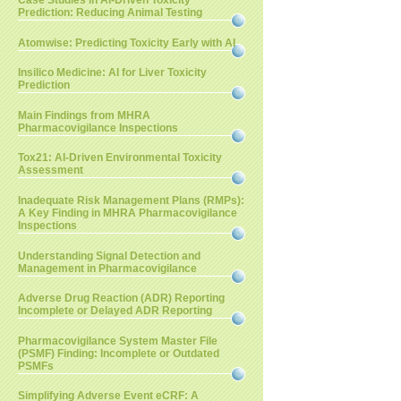
Case Studies in AI-Driven Toxicity
Prediction: Reducing Animal Testing
Atomwise: Predicting Toxicity Early with AI
Insilico Medicine: AI for Liver Toxicity
Prediction
Main Findings from MHRA
Pharmacovigilance Inspections
Tox21: AI-Driven Environmental Toxicity
Assessment
Inadequate Risk Management Plans (RMPs):
A Key Finding in MHRA Pharmacovigilance
Inspections
Understanding Signal Detection and
Management in Pharmacovigilance
Adverse Drug Reaction (ADR) Reporting
Incomplete or Delayed ADR Reporting
Pharmacovigilance System Master File
(PSMF) Finding: Incomplete or Outdated
PSMFs
Simplifying Adverse Event eCRF: A