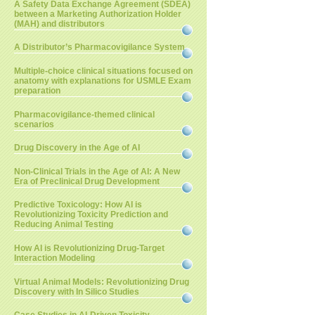
A Safety Data Exchange Agreement (SDEA)
between a Marketing Authorization Holder
(MAH) and distributors
A Distributor’s Pharmacovigilance System
Multiple-choice clinical situations focused on
anatomy with explanations for USMLE Exam
preparation
Pharmacovigilance-themed clinical
scenarios
Drug Discovery in the Age of AI
Non-Clinical Trials in the Age of AI: A New
Era of Preclinical Drug Development
Predictive Toxicology: How AI is
Revolutionizing Toxicity Prediction and
Reducing Animal Testing
How AI is Revolutionizing Drug-Target
Interaction Modeling
Virtual Animal Models: Revolutionizing Drug
Discovery with In Silico Studies