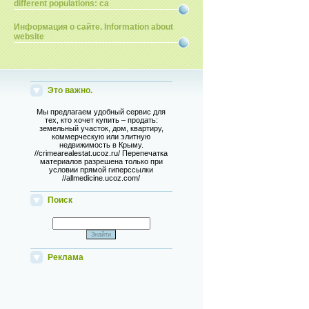
different populations: ca
Информация о сайте. Information about
website
Это важно.
Мы предлагаем удобный сервис для
тех, кто хочет купить – продать:
земельный участок, дом, квартиру,
коммерческую или элитную
недвижимость в Крыму.
//crimearealestat.ucoz.ru/ Перепечатка
материалов разрешена только при
условии прямой гиперссылки
//allmedicine.ucoz.com/
Поиск
Реклама