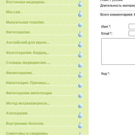
Восточная медицина.
Длительность матери
Массаж.
Всего комментариев
:
Мануальная терапия.
Имя *:
Фитотерапия.
Email *:
Английский для враче...
Фунготерапия. Кордиц...
Словарь медицинских ...
Физиотерапия.
Код *:
Импотенция. Причины....
Фитотерапия импотенции
Метод интракавернозн...
Апитерапия
Внутренние болезни.
Симптомы и синдромы