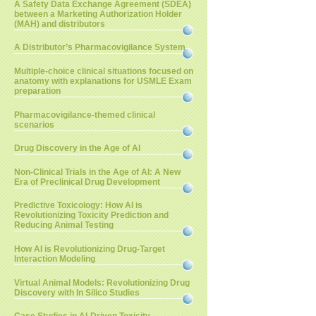
A Safety Data Exchange Agreement (SDEA)
between a Marketing Authorization Holder
(MAH) and distributors
A Distributor’s Pharmacovigilance System
Multiple-choice clinical situations focused on
anatomy with explanations for USMLE Exam
preparation
Pharmacovigilance-themed clinical
scenarios
Drug Discovery in the Age of AI
Non-Clinical Trials in the Age of AI: A New
Era of Preclinical Drug Development
Predictive Toxicology: How AI is
Revolutionizing Toxicity Prediction and
Reducing Animal Testing
How AI is Revolutionizing Drug-Target
Interaction Modeling
Virtual Animal Models: Revolutionizing Drug
Discovery with In Silico Studies