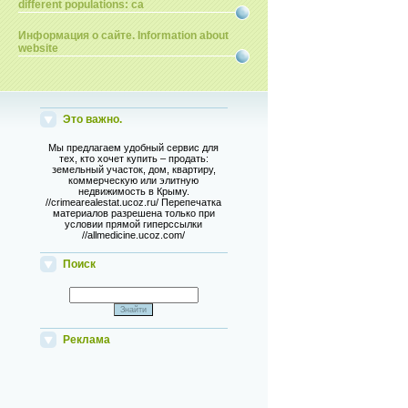
different populations: ca
Информация о сайте. Information about
website
Это важно.
Мы предлагаем удобный сервис для
тех, кто хочет купить – продать:
земельный участок, дом, квартиру,
коммерческую или элитную
недвижимость в Крыму.
//crimearealestat.ucoz.ru/ Перепечатка
материалов разрешена только при
условии прямой гиперссылки
//allmedicine.ucoz.com/
Поиск
Реклама