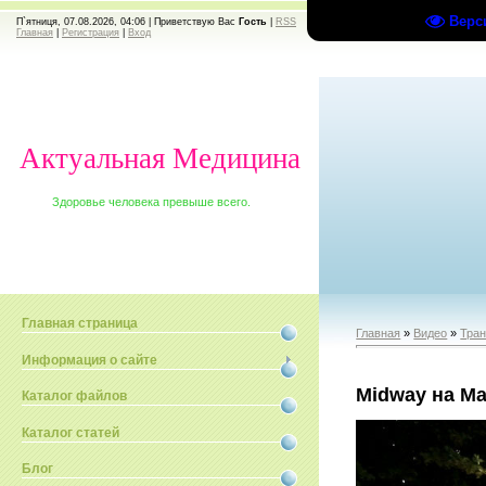
Верс
П`ятниця, 07.08.2026, 04:06 |
Приветствую Вас
Гость
|
RSS
Главная
|
Регистрация
|
Вход
Актуальная Медицина
Здоровье человека превыше всего.
Главная страница
Главная
»
Видео
»
Тран
Информация о сайте
Midway на Ma
Каталог файлов
Каталог статей
Блог