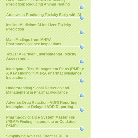
Case Studies in AI-Driven Toxicity
Prediction: Reducing Animal Testing
Atomwise: Predicting Toxicity Early with AI
Insilico Medicine: AI for Liver Toxicity
Prediction
Main Findings from MHRA
Pharmacovigilance Inspections
Tox21: AI-Driven Environmental Toxicity
Assessment
Inadequate Risk Management Plans (RMPs):
A Key Finding in MHRA Pharmacovigilance
Inspections
Understanding Signal Detection and
Management in Pharmacovigilance
Adverse Drug Reaction (ADR) Reporting
Incomplete or Delayed ADR Reporting
Pharmacovigilance System Master File
(PSMF) Finding: Incomplete or Outdated
PSMFs
Simplifying Adverse Event eCRF: A