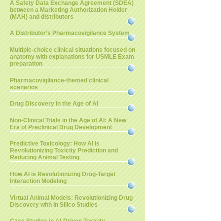
A Safety Data Exchange Agreement (SDEA)
between a Marketing Authorization Holder
(MAH) and distributors
A Distributor’s Pharmacovigilance System
Multiple-choice clinical situations focused on
anatomy with explanations for USMLE Exam
preparation
Pharmacovigilance-themed clinical
scenarios
Drug Discovery in the Age of AI
Non-Clinical Trials in the Age of AI: A New
Era of Preclinical Drug Development
Predictive Toxicology: How AI is
Revolutionizing Toxicity Prediction and
Reducing Animal Testing
How AI is Revolutionizing Drug-Target
Interaction Modeling
Virtual Animal Models: Revolutionizing Drug
Discovery with In Silico Studies