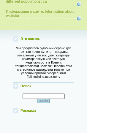
different populations: ca
Информация о сайте. Information about
website
Это важно.
Мы предлагаем удобный сервис для
тех, кто хочет купить – продать:
земельный участок, дом, квартиру,
коммерческую или элитную
недвижимость в Крыму.
//crimearealestat.ucoz.ru/ Перепечатка
материалов разрешена только при
условии прямой гиперссылки
//allmedicine.ucoz.com/
Поиск
Реклама