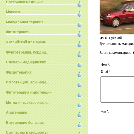
Восточная медицина.
Массаж.
Мануальная терапия.
Фитотерапия.
Язык
: Русский
Английский для враче...
Длительность матери
Фунготерапия. Кордиц...
Всего комментариев
:
Словарь медицинских ...
Имя *:
Email *:
Физиотерапия.
Импотенция. Причины....
Фитотерапия импотенции
Метод интракавернозн...
Код *:
Апитерапия
Внутренние болезни.
Симптомы и синдромы