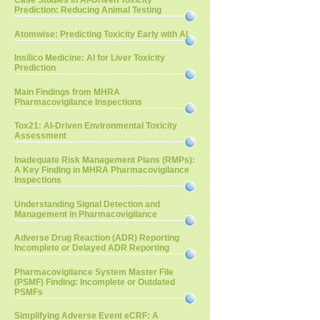
Case Studies in AI-Driven Toxicity
Prediction: Reducing Animal Testing
Atomwise: Predicting Toxicity Early with AI
Insilico Medicine: AI for Liver Toxicity
Prediction
Main Findings from MHRA
Pharmacovigilance Inspections
Tox21: AI-Driven Environmental Toxicity
Assessment
Inadequate Risk Management Plans (RMPs):
A Key Finding in MHRA Pharmacovigilance
Inspections
Understanding Signal Detection and
Management in Pharmacovigilance
Adverse Drug Reaction (ADR) Reporting
Incomplete or Delayed ADR Reporting
Pharmacovigilance System Master File
(PSMF) Finding: Incomplete or Outdated
PSMFs
Simplifying Adverse Event eCRF: A