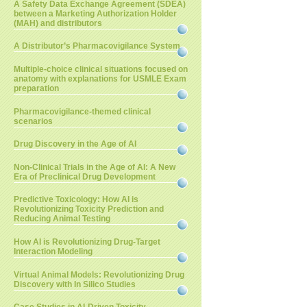
A Safety Data Exchange Agreement (SDEA)
between a Marketing Authorization Holder
(MAH) and distributors
A Distributor’s Pharmacovigilance System
Multiple-choice clinical situations focused on
anatomy with explanations for USMLE Exam
preparation
Pharmacovigilance-themed clinical
scenarios
Drug Discovery in the Age of AI
Non-Clinical Trials in the Age of AI: A New
Era of Preclinical Drug Development
Predictive Toxicology: How AI is
Revolutionizing Toxicity Prediction and
Reducing Animal Testing
How AI is Revolutionizing Drug-Target
Interaction Modeling
Virtual Animal Models: Revolutionizing Drug
Discovery with In Silico Studies