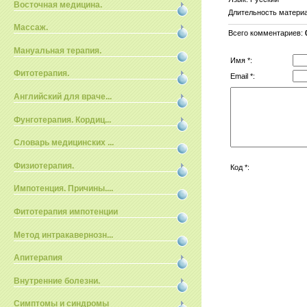
Восточная медицина.
Длительность матери
Массаж.
Всего комментариев
:
Мануальная терапия.
Имя *:
Фитотерапия.
Email *:
Английский для враче...
Фунготерапия. Кордиц...
Словарь медицинских ...
Физиотерапия.
Код *:
Импотенция. Причины....
Фитотерапия импотенции
Метод интракавернозн...
Апитерапия
Внутренние болезни.
Симптомы и синдромы