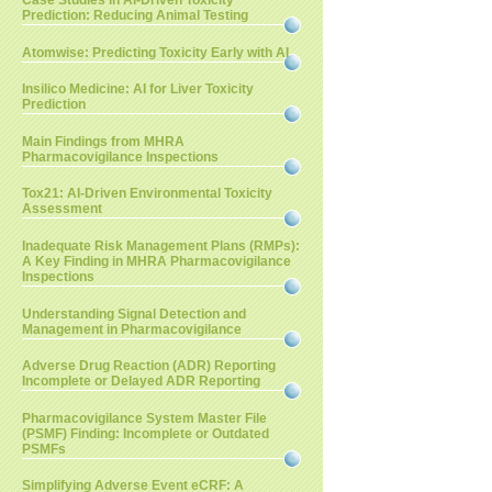
Case Studies in AI-Driven Toxicity
Prediction: Reducing Animal Testing
Atomwise: Predicting Toxicity Early with AI
Insilico Medicine: AI for Liver Toxicity
Prediction
Main Findings from MHRA
Pharmacovigilance Inspections
Tox21: AI-Driven Environmental Toxicity
Assessment
Inadequate Risk Management Plans (RMPs):
A Key Finding in MHRA Pharmacovigilance
Inspections
Understanding Signal Detection and
Management in Pharmacovigilance
Adverse Drug Reaction (ADR) Reporting
Incomplete or Delayed ADR Reporting
Pharmacovigilance System Master File
(PSMF) Finding: Incomplete or Outdated
PSMFs
Simplifying Adverse Event eCRF: A