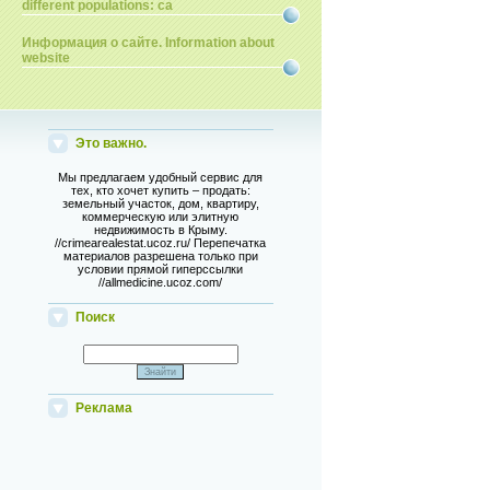
different populations: ca
Информация о сайте. Information about
website
Это важно.
Мы предлагаем удобный сервис для
тех, кто хочет купить – продать:
земельный участок, дом, квартиру,
коммерческую или элитную
недвижимость в Крыму.
//crimearealestat.ucoz.ru/ Перепечатка
материалов разрешена только при
условии прямой гиперссылки
//allmedicine.ucoz.com/
Поиск
Реклама