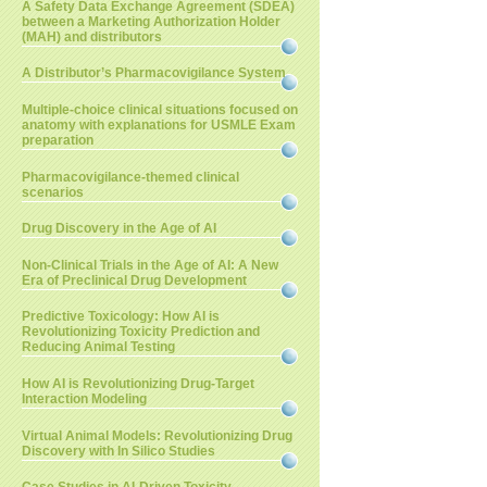
A Safety Data Exchange Agreement (SDEA)
between a Marketing Authorization Holder
(MAH) and distributors
A Distributor’s Pharmacovigilance System
Multiple-choice clinical situations focused on
anatomy with explanations for USMLE Exam
preparation
Pharmacovigilance-themed clinical
scenarios
Drug Discovery in the Age of AI
Non-Clinical Trials in the Age of AI: A New
Era of Preclinical Drug Development
Predictive Toxicology: How AI is
Revolutionizing Toxicity Prediction and
Reducing Animal Testing
How AI is Revolutionizing Drug-Target
Interaction Modeling
Virtual Animal Models: Revolutionizing Drug
Discovery with In Silico Studies