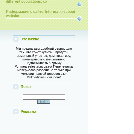
different populations: ca
Информация о сайте. Information about
website
Это важно.
Мы предлагаем удобный сервис для
тех, кто хочет купить – продать:
земельный участок, дом, квартиру,
коммерческую или элитную
недвижимость в Крыму.
//crimearealestat.ucoz.ru/ Перепечатка
материалов разрешена только при
условии прямой гиперссылки
//allmedicine.ucoz.com/
Поиск
Реклама