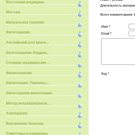
Восточная медицина.
Длительность матери
Массаж.
Всего комментариев
:
Мануальная терапия.
Имя *:
Фитотерапия.
Email *:
Английский для враче...
Фунготерапия. Кордиц...
Словарь медицинских ...
Физиотерапия.
Код *:
Импотенция. Причины....
Фитотерапия импотенции
Метод интракавернозн...
Апитерапия
Внутренние болезни.
Симптомы и синдромы