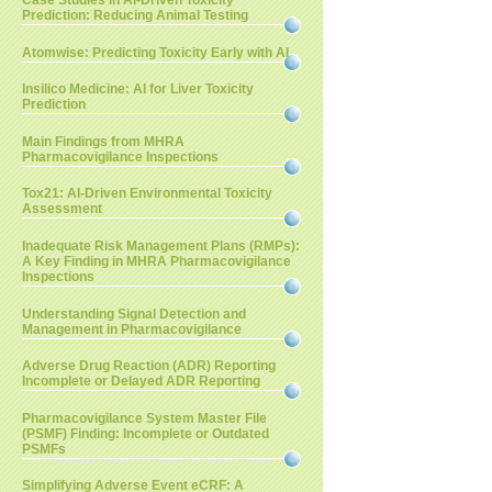
Case Studies in AI-Driven Toxicity
Prediction: Reducing Animal Testing
Atomwise: Predicting Toxicity Early with AI
Insilico Medicine: AI for Liver Toxicity
Prediction
Main Findings from MHRA
Pharmacovigilance Inspections
Tox21: AI-Driven Environmental Toxicity
Assessment
Inadequate Risk Management Plans (RMPs):
A Key Finding in MHRA Pharmacovigilance
Inspections
Understanding Signal Detection and
Management in Pharmacovigilance
Adverse Drug Reaction (ADR) Reporting
Incomplete or Delayed ADR Reporting
Pharmacovigilance System Master File
(PSMF) Finding: Incomplete or Outdated
PSMFs
Simplifying Adverse Event eCRF: A