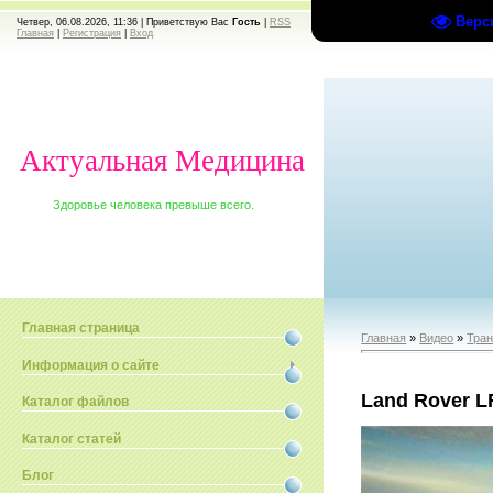
Верс
Четвер, 06.08.2026, 11:36 |
Приветствую Вас
Гость
|
RSS
Главная
|
Регистрация
|
Вход
Актуальная Медицина
Здоровье человека превыше всего.
Главная страница
Главная
»
Видео
»
Тран
Информация о сайте
Land Rover L
Каталог файлов
Каталог статей
Блог