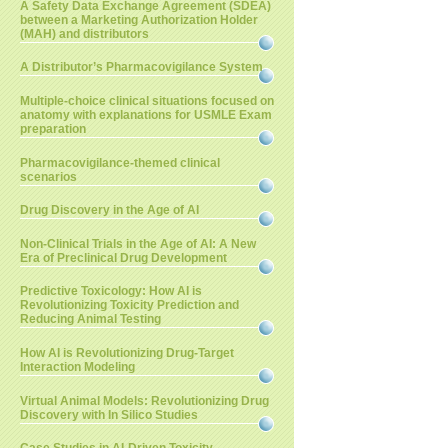
A Safety Data Exchange Agreement (SDEA)
between a Marketing Authorization Holder
(MAH) and distributors
A Distributor’s Pharmacovigilance System
Multiple-choice clinical situations focused on
anatomy with explanations for USMLE Exam
preparation
Pharmacovigilance-themed clinical
scenarios
Drug Discovery in the Age of AI
Non-Clinical Trials in the Age of AI: A New
Era of Preclinical Drug Development
Predictive Toxicology: How AI is
Revolutionizing Toxicity Prediction and
Reducing Animal Testing
How AI is Revolutionizing Drug-Target
Interaction Modeling
Virtual Animal Models: Revolutionizing Drug
Discovery with In Silico Studies