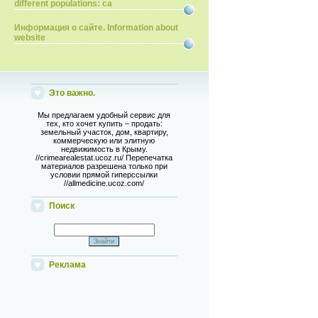
different populations: ca
Информация о сайте. Information about
website
Это важно.
Мы предлагаем удобный сервис для
тех, кто хочет купить – продать:
земельный участок, дом, квартиру,
коммерческую или элитную
недвижимость в Крыму.
//crimearealestat.ucoz.ru/ Перепечатка
материалов разрешена только при
условии прямой гиперссылки
//allmedicine.ucoz.com/
Поиск
Реклама