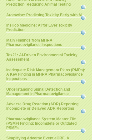
Case Studies in AI-Driven Toxicity
Prediction: Reducing Animal Testing
Atomwise: Predicting Toxicity Early with AI
Insilico Medicine: AI for Liver Toxicity
Prediction
Main Findings from MHRA
Pharmacovigilance Inspections
Tox21: AI-Driven Environmental Toxicity
Assessment
Inadequate Risk Management Plans (RMPs):
A Key Finding in MHRA Pharmacovigilance
Inspections
Understanding Signal Detection and
Management in Pharmacovigilance
Adverse Drug Reaction (ADR) Reporting
Incomplete or Delayed ADR Reporting
Pharmacovigilance System Master File
(PSMF) Finding: Incomplete or Outdated
PSMFs
Simplifying Adverse Event eCRF: A