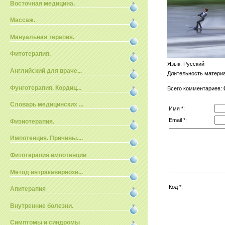
Восточная медицина.
Массаж.
Мануальная терапия.
Фитотерапия.
Язык
: Русский
Английский для враче...
Длительность матери
Фунготерапия. Кордиц...
Всего комментариев
:
Словарь медицинских ...
Имя *:
Email *:
Физиотерапия.
Импотенция. Причины....
Фитотерапия импотенции
Метод интракавернозн...
Код *:
Апитерапия
Внутренние болезни.
Симптомы и синдромы