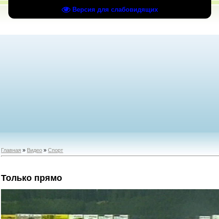
Версия для слабовидящих
Главная
»
Видео
»
Спорт
Только прямо