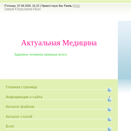
П`ятниця, 07.08.2026, 01:22 |
Приветствую Вас
Гость
|
RSS
Главная
|
Регистрация
|
Вход
Актуальная Медицина
Здоровье человека превыше всего.
Главная страница
Информация о сайте
Каталог файлов
Каталог статей
Блог