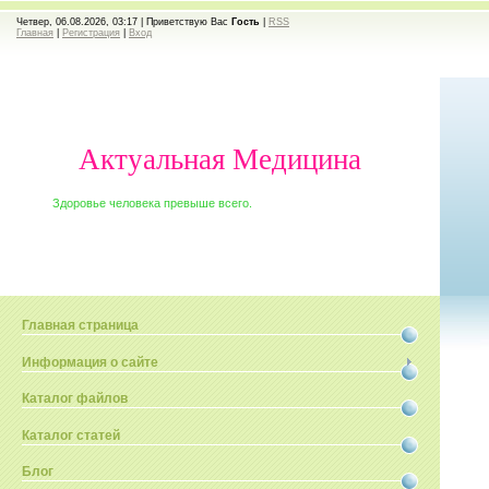
Четвер, 06.08.2026, 03:17 |
Приветствую Вас
Гость
|
RSS
Главная
|
Регистрация
|
Вход
Актуальная Медицина
Здоровье человека превыше всего.
Главная страница
Информация о сайте
Каталог файлов
Каталог статей
Блог