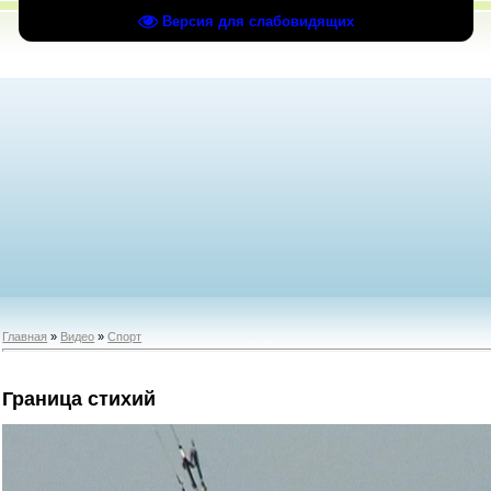
Версия для слабовидящих
Главная
»
Видео
»
Спорт
Граница стихий