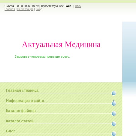
Субота, 08.08.2026, 18:29 |
Приветствую Вас
Гость
|
RSS
Главная
|
Регистрация
|
Вход
Актуальная Медицина
Здоровье человека превыше всего.
Главная страница
Информация о сайте
Каталог файлов
Каталог статей
Блог