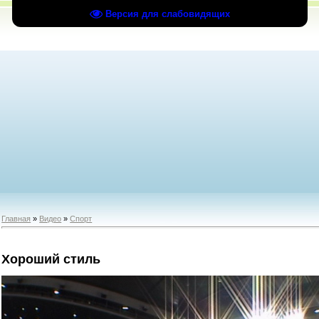
Версия для слабовидящих
Главная
»
Видео
»
Спорт
Хороший стиль