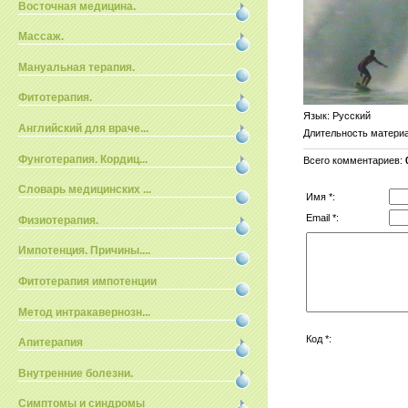
Восточная медицина.
Массаж.
Мануальная терапия.
Фитотерапия.
Язык
: Русский
Английский для враче...
Длительность матери
Фунготерапия. Кордиц...
Всего комментариев
:
Словарь медицинских ...
Имя *:
Email *:
Физиотерапия.
Импотенция. Причины....
Фитотерапия импотенции
Метод интракавернозн...
Код *:
Апитерапия
Внутренние болезни.
Симптомы и синдромы