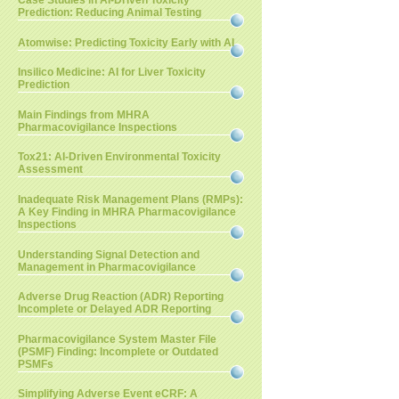
Case Studies in AI-Driven Toxicity
Prediction: Reducing Animal Testing
Atomwise: Predicting Toxicity Early with AI
Insilico Medicine: AI for Liver Toxicity
Prediction
Main Findings from MHRA
Pharmacovigilance Inspections
Tox21: AI-Driven Environmental Toxicity
Assessment
Inadequate Risk Management Plans (RMPs):
A Key Finding in MHRA Pharmacovigilance
Inspections
Understanding Signal Detection and
Management in Pharmacovigilance
Adverse Drug Reaction (ADR) Reporting
Incomplete or Delayed ADR Reporting
Pharmacovigilance System Master File
(PSMF) Finding: Incomplete or Outdated
PSMFs
Simplifying Adverse Event eCRF: A