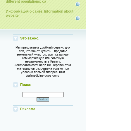
different populations: ca
Информация о сайте. Information about
website
Это важно.
Мы предлагаем удобный сервис для
тех, кто хочет купить – продать:
земельный участок, дом, квартиру,
коммерческую или элитную
недвижимость в Крыму.
//crimearealestat.ucoz.ru/ Перепечатка
материалов разрешена только при
условии прямой гиперссылки
//allmedicine.ucoz.com/
Поиск
Реклама