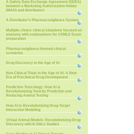
A Safety Data Exchange Agreement (SDEA)
between a Marketing Authorization Holder
(MAH) and distributors
A Distributor’s Pharmacovigilance System
Multiple-choice clinical situations focused on
anatomy with explanations for USMLE Exam
preparation
Pharmacovigilance-themed clinical
scenarios
Drug Discovery in the Age of AI
Non-Clinical Trials in the Age of AI: A New
Era of Preclinical Drug Development
Predictive Toxicology: How AI is
Revolutionizing Toxicity Prediction and
Reducing Animal Testing
How AI is Revolutionizing Drug-Target
Interaction Modeling
Virtual Animal Models: Revolutionizing Drug
Discovery with In Silico Studies