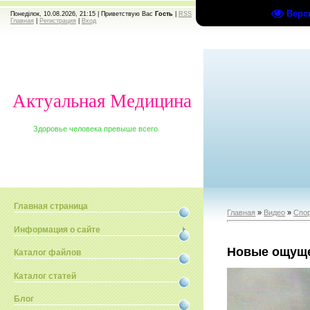
Верс
Понеділок, 10.08.2026, 21:15 |
Приветствую Вас
Гость
|
RSS
Главная
|
Регистрация
|
Вход
Актуальная Медицина
Здоровье человека превыше всего.
Главная страница
Главная
»
Видео
»
Спо
Информация о сайте
Новые ощущ
Каталог файлов
Каталог статей
Блог