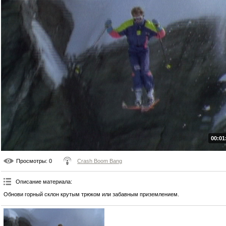
00:01
Просмотры
: 0
Crash Boom Bang
Описание материала
:
Обнови горный склон крутым трюком или забавным приземлением.