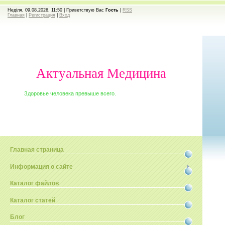
Неділя, 09.08.2026, 11:50 |
Приветствую Вас
Гость
|
RSS
Главная
|
Регистрация
|
Вход
Актуальная Медицина
Здоровье человека превыше всего.
Главная страница
Информация о сайте
Каталог файлов
Каталог статей
Блог