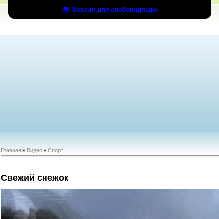
Версия для слабовидящих
Главная
»
Видео
»
Спорт
Свежий снежок