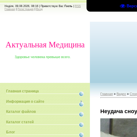
Верс
Неділя, 09.08.2026, 08:16 |
Приветствую Вас
Гость
|
RSS
Главная
|
Регистрация
|
Вход
Актуальная Медицина
Здоровье человека превыше всего.
Главная страница
Главная
»
Видео
»
Спо
Информация о сайте
Неудача сно
Каталог файлов
Каталог статей
Блог