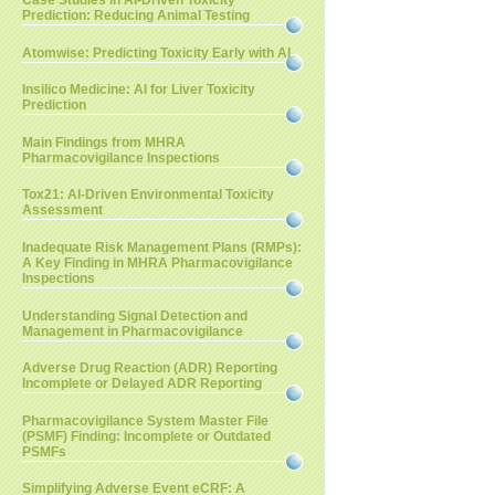
Case Studies in AI-Driven Toxicity
Prediction: Reducing Animal Testing
Atomwise: Predicting Toxicity Early with AI
Insilico Medicine: AI for Liver Toxicity
Prediction
Main Findings from MHRA
Pharmacovigilance Inspections
Tox21: AI-Driven Environmental Toxicity
Assessment
Inadequate Risk Management Plans (RMPs):
A Key Finding in MHRA Pharmacovigilance
Inspections
Understanding Signal Detection and
Management in Pharmacovigilance
Adverse Drug Reaction (ADR) Reporting
Incomplete or Delayed ADR Reporting
Pharmacovigilance System Master File
(PSMF) Finding: Incomplete or Outdated
PSMFs
Simplifying Adverse Event eCRF: A