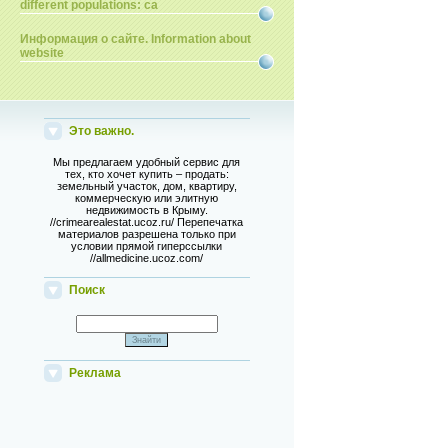
different populations: ca
Информация о сайте. Information about
website
Это важно.
Мы предлагаем удобный сервис для
тех, кто хочет купить – продать:
земельный участок, дом, квартиру,
коммерческую или элитную
недвижимость в Крыму.
//crimearealestat.ucoz.ru/ Перепечатка
материалов разрешена только при
условии прямой гиперссылки
//allmedicine.ucoz.com/
Поиск
Реклама