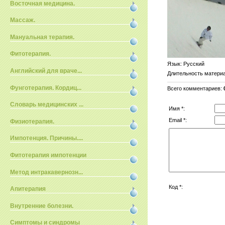
Восточная медицина.
Массаж.
Мануальная терапия.
Фитотерапия.
Язык
: Русский
Английский для враче...
Длительность матери
Фунготерапия. Кордиц...
Всего комментариев
:
Словарь медицинских ...
Имя *:
Email *:
Физиотерапия.
Импотенция. Причины....
Фитотерапия импотенции
Метод интракавернозн...
Код *:
Апитерапия
Внутренние болезни.
Симптомы и синдромы