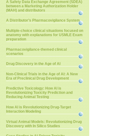
A Safety Data Exchange Agreement (SDEA)
between a Marketing Authorization Holder
(MAH) and distributors
A Distributor’s Pharmacovigilance System
Multiple-choice clinical situations focused on
anatomy with explanations for USMLE Exam
preparation
Pharmacovigilance-themed clinical
scenarios
Drug Discovery in the Age of AI
Non-Clinical Trials in the Age of AI: A New
Era of Preclinical Drug Development
Predictive Toxicology: How AI is
Revolutionizing Toxicity Prediction and
Reducing Animal Testing
How AI is Revolutionizing Drug-Target
Interaction Modeling
Virtual Animal Models: Revolutionizing Drug
Discovery with In Silico Studies