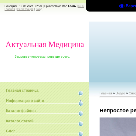
Верс
Понеділок, 10.08.2026, 07:25 |
Приветствую Вас
Гость
|
RSS
Главная
|
Регистрация
|
Вход
Актуальная Медицина
Здоровье человека превыше всего.
Главная страница
Главная
»
Видео
»
Спо
Информация о сайте
Непростое р
Каталог файлов
Каталог статей
Блог