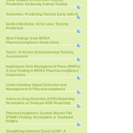
Case Studies in AI-Driven Toxicity
Prediction: Reducing Animal Testing
Atomwise: Predicting Toxicity Early with AI
Insilico Medicine: AI for Liver Toxicity
Prediction
Main Findings from MHRA
Pharmacovigilance Inspections
Tox21: AI-Driven Environmental Toxicity
Assessment
Inadequate Risk Management Plans (RMPs):
A Key Finding in MHRA Pharmacovigilance
Inspections
Understanding Signal Detection and
Management in Pharmacovigilance
Adverse Drug Reaction (ADR) Reporting
Incomplete or Delayed ADR Reporting
Pharmacovigilance System Master File
(PSMF) Finding: Incomplete or Outdated
PSMFs
Simplifying Adverse Event eCRF: A