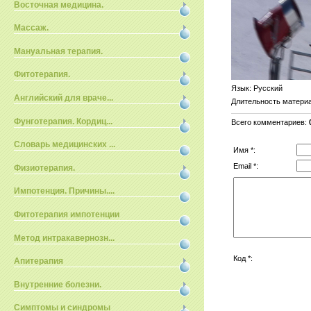
Восточная медицина.
Массаж.
Мануальная терапия.
Фитотерапия.
Язык
: Русский
Английский для враче...
Длительность матери
Фунготерапия. Кордиц...
Всего комментариев
:
Словарь медицинских ...
Имя *:
Email *:
Физиотерапия.
Импотенция. Причины....
Фитотерапия импотенции
Метод интракавернозн...
Код *:
Апитерапия
Внутренние болезни.
Симптомы и синдромы