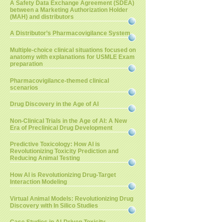
A Safety Data Exchange Agreement (SDEA)
between a Marketing Authorization Holder
(MAH) and distributors
A Distributor’s Pharmacovigilance System
Multiple-choice clinical situations focused on
anatomy with explanations for USMLE Exam
preparation
Pharmacovigilance-themed clinical
scenarios
Drug Discovery in the Age of AI
Non-Clinical Trials in the Age of AI: A New
Era of Preclinical Drug Development
Predictive Toxicology: How AI is
Revolutionizing Toxicity Prediction and
Reducing Animal Testing
How AI is Revolutionizing Drug-Target
Interaction Modeling
Virtual Animal Models: Revolutionizing Drug
Discovery with In Silico Studies