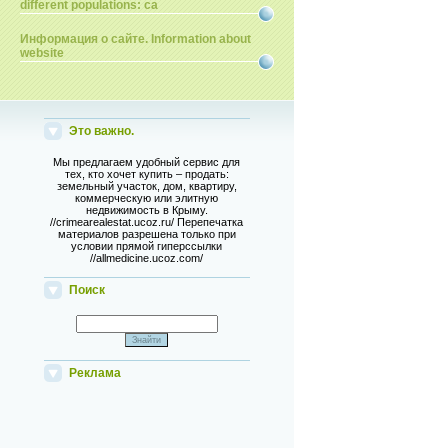
different populations: ca
Информация о сайте. Information about
website
Это важно.
Мы предлагаем удобный сервис для
тех, кто хочет купить – продать:
земельный участок, дом, квартиру,
коммерческую или элитную
недвижимость в Крыму.
//crimearealestat.ucoz.ru/ Перепечатка
материалов разрешена только при
условии прямой гиперссылки
//allmedicine.ucoz.com/
Поиск
Реклама