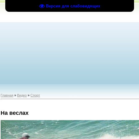
Версия для слабовидящих
Главная
»
Видео
»
Спорт
На веслах