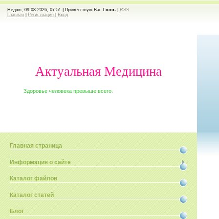
Неділя, 09.08.2026, 07:51 |
Приветствую Вас
Гость
|
RSS
Главная
|
Регистрация
|
Вход
Актуальная Медицина
Здоровье человека превыше всего.
Главная страница
Информация о сайте
Каталог файлов
Каталог статей
Блог