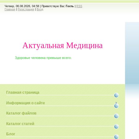
Четвер, 06.08.2026, 04:58 |
Приветствую Вас
Гость
|
RSS
Главная
|
Регистрация
|
Вход
Актуальная Медицина
Здоровье человека превыше всего.
Главная страница
Информация о сайте
Каталог файлов
Каталог статей
Блог