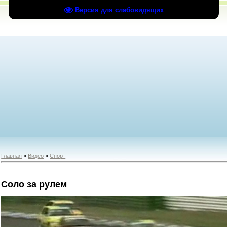
Версия для слабовидящих
Главная
»
Видео
»
Спорт
Соло за рулем