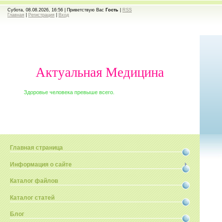
Субота, 08.08.2026, 16:56 |
Приветствую Вас
Гость
|
RSS
Главная
|
Регистрация
|
Вход
Актуальная Медицина
Здоровье человека превыше всего.
Главная страница
Информация о сайте
Каталог файлов
Каталог статей
Блог