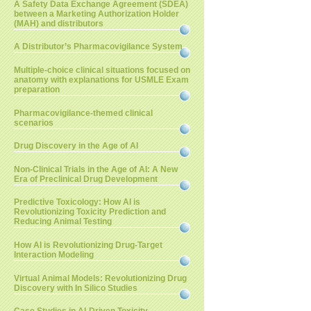
A Safety Data Exchange Agreement (SDEA)
between a Marketing Authorization Holder
(MAH) and distributors
A Distributor’s Pharmacovigilance System
Multiple-choice clinical situations focused on
anatomy with explanations for USMLE Exam
preparation
Pharmacovigilance-themed clinical
scenarios
Drug Discovery in the Age of AI
Non-Clinical Trials in the Age of AI: A New
Era of Preclinical Drug Development
Predictive Toxicology: How AI is
Revolutionizing Toxicity Prediction and
Reducing Animal Testing
How AI is Revolutionizing Drug-Target
Interaction Modeling
Virtual Animal Models: Revolutionizing Drug
Discovery with In Silico Studies