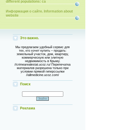
different populations: ca
Информация о сайте. Information about
website
Это важно.
Мы предлагаем удобный сервис для
тех, кто хочет купить – продать:
земельный участок, дом, квартиру,
коммерческую или элитную
недвижимость в Крыму.
//crimearealestat.ucoz.ru/ Перепечатка
материалов разрешена только при
условии прямой гиперссылки
//allmedicine.ucoz.com/
Поиск
Реклама