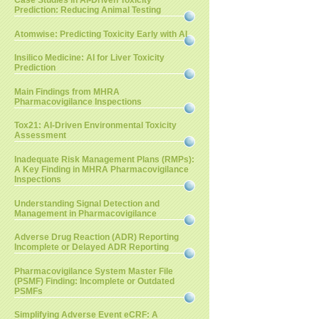
Case Studies in AI-Driven Toxicity
Prediction: Reducing Animal Testing
Atomwise: Predicting Toxicity Early with AI
Insilico Medicine: AI for Liver Toxicity
Prediction
Main Findings from MHRA
Pharmacovigilance Inspections
Tox21: AI-Driven Environmental Toxicity
Assessment
Inadequate Risk Management Plans (RMPs):
A Key Finding in MHRA Pharmacovigilance
Inspections
Understanding Signal Detection and
Management in Pharmacovigilance
Adverse Drug Reaction (ADR) Reporting
Incomplete or Delayed ADR Reporting
Pharmacovigilance System Master File
(PSMF) Finding: Incomplete or Outdated
PSMFs
Simplifying Adverse Event eCRF: A