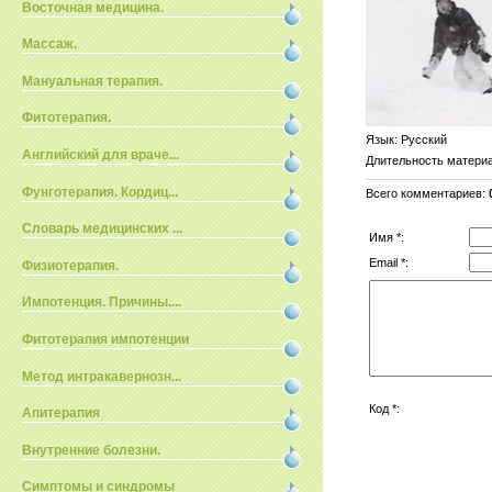
Восточная медицина.
Массаж.
Мануальная терапия.
Фитотерапия.
Язык
: Русский
Английский для враче...
Длительность матери
Фунготерапия. Кордиц...
Всего комментариев
:
Словарь медицинских ...
Имя *:
Email *:
Физиотерапия.
Импотенция. Причины....
Фитотерапия импотенции
Метод интракавернозн...
Код *:
Апитерапия
Внутренние болезни.
Симптомы и синдромы