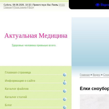
Верс
Субота, 08.08.2026, 10:32 |
Приветствую Вас
Гость
|
RSS
Главная
|
Регистрация
|
Вход
Актуальная Медицина
Здоровье человека превыше всего.
Главная страница
Главная
»
Видео
»
Спо
Информация о сайте
Ёлки сноубо
Каталог файлов
Каталог статей
Блог