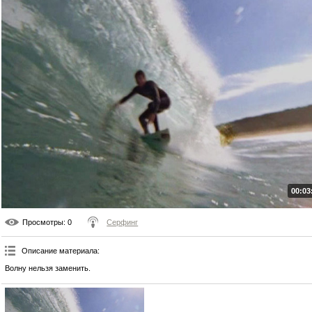
00:03
Просмотры
: 0
Серфинг
Описание материала
:
Волну нельзя заменить.