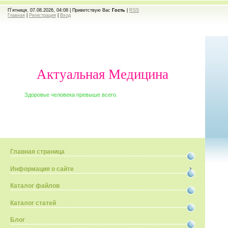
П`ятниця, 07.08.2026, 04:08 |
Приветствую Вас
Гость
|
RSS
Главная
|
Регистрация
|
Вход
Актуальная Медицина
Здоровье человека превыше всего.
Главная страница
Информация о сайте
Каталог файлов
Каталог статей
Блог