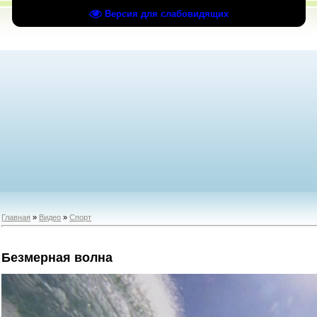
Версия для слабовидящих
Главная
»
Видео
»
Спорт
Безмерная волна