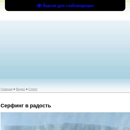
Версия для слабовидящих
Главная
»
Видео
»
Спорт
Серфинг в радость