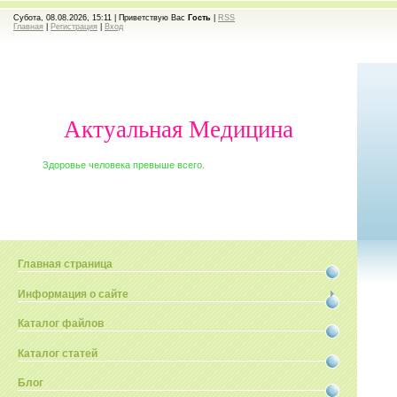
Субота, 08.08.2026, 15:11 |
Приветствую Вас
Гость
|
RSS
Главная
|
Регистрация
|
Вход
Актуальная Медицина
Здоровье человека превыше всего.
Главная страница
Информация о сайте
Каталог файлов
Каталог статей
Блог