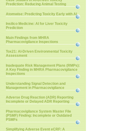
Case Studies in AI-Driven Toxicity
Prediction: Reducing Animal Testing
Atomwise: Predicting Toxicity Early with AI
Insilico Medicine: AI for Liver Toxicity
Prediction
Main Findings from MHRA
Pharmacovigilance Inspections
Tox21: AI-Driven Environmental Toxicity
Assessment
Inadequate Risk Management Plans (RMPs):
A Key Finding in MHRA Pharmacovigilance
Inspections
Understanding Signal Detection and
Management in Pharmacovigilance
Adverse Drug Reaction (ADR) Reporting
Incomplete or Delayed ADR Reporting
Pharmacovigilance System Master File
(PSMF) Finding: Incomplete or Outdated
PSMFs
Simplifying Adverse Event eCRF: A