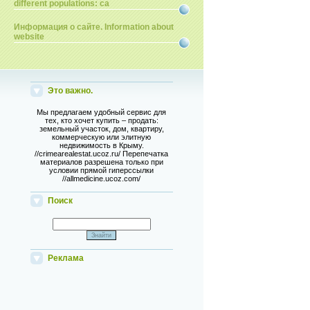
different populations: ca
Информация о сайте. Information about
website
Это важно.
Мы предлагаем удобный сервис для
тех, кто хочет купить – продать:
земельный участок, дом, квартиру,
коммерческую или элитную
недвижимость в Крыму.
//crimearealestat.ucoz.ru/ Перепечатка
материалов разрешена только при
условии прямой гиперссылки
//allmedicine.ucoz.com/
Поиск
Реклама