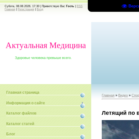
Верс
Субота, 08.08.2026, 17:30 |
Приветствую Вас
Гость
|
RSS
Главная
|
Регистрация
|
Вход
Актуальная Медицина
Здоровье человека превыше всего.
Главная страница
Главная
»
Видео
»
Спо
Информация о сайте
Летящий по 
Каталог файлов
Каталог статей
Блог