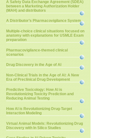
A Safety Data Exchange Agreement (SDEA)
between a Marketing Authorization Holder
(MAH) and distributors
A Distributor’s Pharmacovigilance System
Multiple-choice clinical situations focused on
anatomy with explanations for USMLE Exam
preparation
Pharmacovigilance-themed clinical
scenarios
Drug Discovery in the Age of AI
Non-Clinical Trials in the Age of AI: A New
Era of Preclinical Drug Development
Predictive Toxicology: How AI is
Revolutionizing Toxicity Prediction and
Reducing Animal Testing
How AI is Revolutionizing Drug-Target
Interaction Modeling
Virtual Animal Models: Revolutionizing Drug
Discovery with In Silico Studies