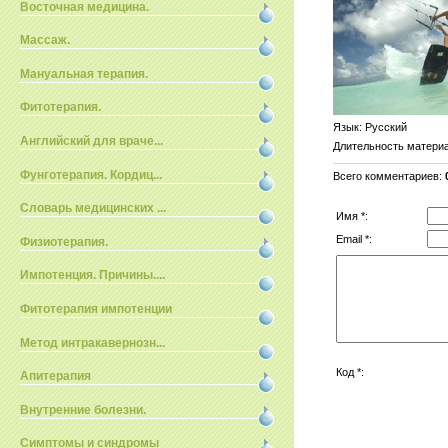
Восточная медицина.
Массаж.
Мануальная терапия.
Фитотерапия.
Язык
: Русский
Английский для враче...
Длительность матери
Фунготерапия. Кордиц...
Всего комментариев
:
Словарь медицинских ...
Имя *:
Email *:
Физиотерапия.
Импотенция. Причины....
Фитотерапия импотенции
Метод интракавернозн...
Код *:
Апитерапия
Внутренние болезни.
Симптомы и синдромы