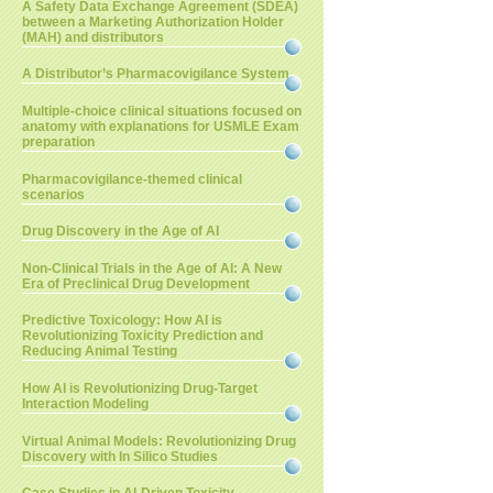
A Safety Data Exchange Agreement (SDEA)
between a Marketing Authorization Holder
(MAH) and distributors
A Distributor’s Pharmacovigilance System
Multiple-choice clinical situations focused on
anatomy with explanations for USMLE Exam
preparation
Pharmacovigilance-themed clinical
scenarios
Drug Discovery in the Age of AI
Non-Clinical Trials in the Age of AI: A New
Era of Preclinical Drug Development
Predictive Toxicology: How AI is
Revolutionizing Toxicity Prediction and
Reducing Animal Testing
How AI is Revolutionizing Drug-Target
Interaction Modeling
Virtual Animal Models: Revolutionizing Drug
Discovery with In Silico Studies