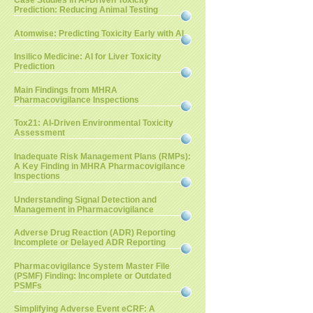
Case Studies in AI-Driven Toxicity
Prediction: Reducing Animal Testing
Atomwise: Predicting Toxicity Early with AI
Insilico Medicine: AI for Liver Toxicity
Prediction
Main Findings from MHRA
Pharmacovigilance Inspections
Tox21: AI-Driven Environmental Toxicity
Assessment
Inadequate Risk Management Plans (RMPs):
A Key Finding in MHRA Pharmacovigilance
Inspections
Understanding Signal Detection and
Management in Pharmacovigilance
Adverse Drug Reaction (ADR) Reporting
Incomplete or Delayed ADR Reporting
Pharmacovigilance System Master File
(PSMF) Finding: Incomplete or Outdated
PSMFs
Simplifying Adverse Event eCRF: A