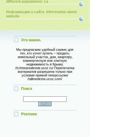
different populations: ca
Информация о сайте. Information about
website
Это важно.
Мы предлагаем удобный сервис для
тех, кто хочет купить – продать:
земельный участок, дом, квартиру,
коммерческую или элитную
недвижимость в Крыму.
//crimearealestat.ucoz.ru/ Перепечатка
материалов разрешена только при
условии прямой гиперссылки
//allmedicine.ucoz.com/
Поиск
Реклама