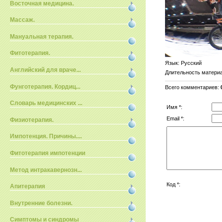
Восточная медицина.
Массаж.
Мануальная терапия.
Фитотерапия.
Язык
: Русский
Английский для враче...
Длительность матери
Фунготерапия. Кордиц...
Всего комментариев
:
Словарь медицинских ...
Имя *:
Email *:
Физиотерапия.
Импотенция. Причины....
Фитотерапия импотенции
Метод интракавернозн...
Код *:
Апитерапия
Внутренние болезни.
Симптомы и синдромы