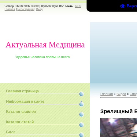
Верс
Четвер, 06.08.2026, 03:59 |
Приветствую Вас
Гость
|
RSS
Главная
|
Регистрация
|
Вход
Актуальная Медицина
Здоровье человека превыше всего.
Главная страница
Главная
»
Видео
»
Спо
Информация о сайте
Зрелищный 
Каталог файлов
Каталог статей
Блог